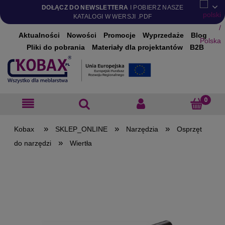
DOŁĄCZ DO NEWSLETTERA
I POBIERZ NASZE
KATALOGI W WERSJI .PDF
Aktualności
Nowości
Promocje
Wyprzedaże
Blog
Pliki do pobrania
Materiały dla projektantów
B2B
»
»
»
SKLEP_ONLINE
Narzędzia
Osprzęt
»
do narzędzi
Wiertła