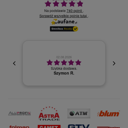
Ocena średnia 4.9 na 5
Na podstawie
740 opinii
.
Sprawdź wszystkie opinie
.
tutaj
02.08.2026
cyjna,
cja też
Szybka dostawa.
 kuriera
Szymon R.