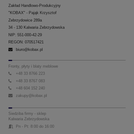
Zakład Handlowo-Produkcyjny
"KOBAX" - Pająk Krzysztof
Zebrzydowice 289a
34 - 130 Kalwaria Zebrzydowska
NIP: 551-000-42-29
REGON: 070517421
biuro@kobax.pl
Fronty, płyty i blaty meblowe
+48 33 8766 223
+48 33 8767 083
+48 604 152 240
zakupy@kobax.pl
Siedziba firmy - sklep
Kalwaria Zebrzydowska
Pn - Pt: 8:00 do 16:00