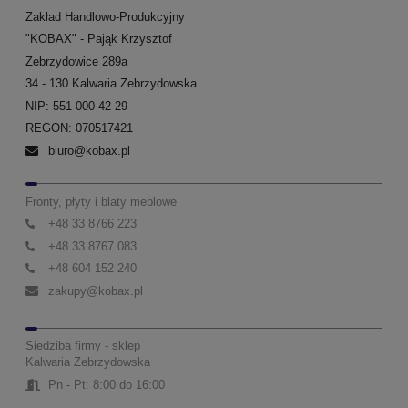
Zakład Handlowo-Produkcyjny
"KOBAX" - Pająk Krzysztof
Zebrzydowice 289a
34 - 130 Kalwaria Zebrzydowska
NIP: 551-000-42-29
REGON: 070517421
biuro@kobax.pl
Fronty, płyty i blaty meblowe
+48 33 8766 223
+48 33 8767 083
+48 604 152 240
zakupy@kobax.pl
Siedziba firmy - sklep
Kalwaria Zebrzydowska
Pn - Pt: 8:00 do 16:00