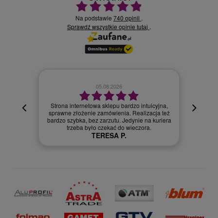
Ocena średnia 4.9 na 5
Na podstawie
740 opinii
.
Sprawdź wszystkie opinie
.
tutaj
02.08.2026
icyjna,
cja też
Szybka dostawa.
 kuriera
Szymon R.