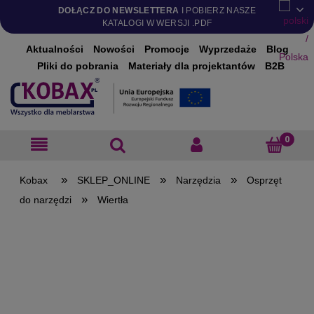
DOŁĄCZ DO NEWSLETTERA
I POBIERZ NASZE
KATALOGI W WERSJI .PDF
Aktualności
Nowości
Promocje
Wyprzedaże
Blog
Pliki do pobrania
Materiały dla projektantów
B2B
»
»
»
SKLEP_ONLINE
Narzędzia
Osprzęt
»
do narzędzi
Wiertła