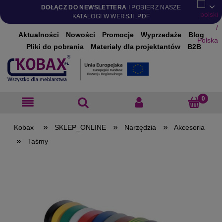
DOŁĄCZ DO NEWSLETTERA
I POBIERZ NASZE
KATALOGI W WERSJI .PDF
Aktualności
Nowości
Promocje
Wyprzedaże
Blog
Pliki do pobrania
Materiały dla projektantów
B2B
»
»
»
SKLEP_ONLINE
Narzędzia
Akcesoria
»
Taśmy