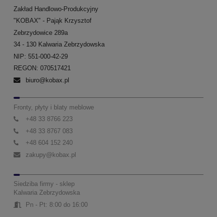
Zakład Handlowo-Produkcyjny
"KOBAX" - Pająk Krzysztof
Zebrzydowice 289a
34 - 130 Kalwaria Zebrzydowska
NIP: 551-000-42-29
REGON: 070517421
biuro@kobax.pl
Fronty, płyty i blaty meblowe
+48 33 8766 223
+48 33 8767 083
+48 604 152 240
zakupy@kobax.pl
Siedziba firmy - sklep
Kalwaria Zebrzydowska
Pn - Pt: 8:00 do 16:00