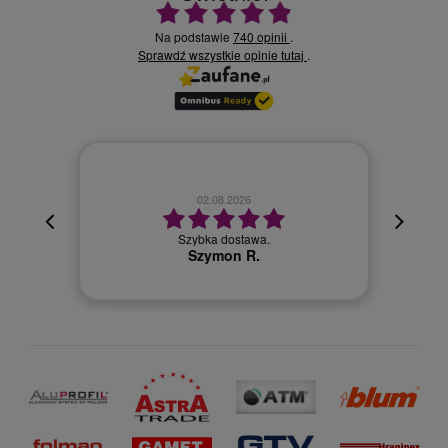
Ocena średnia 4.9 na 5
Na podstawie
740 opinii
.
Sprawdź wszystkie opinie
.
tutaj
02.08.2026
cyjna,
cja też
Szybka dostawa.
 kuriera
Szymon R.