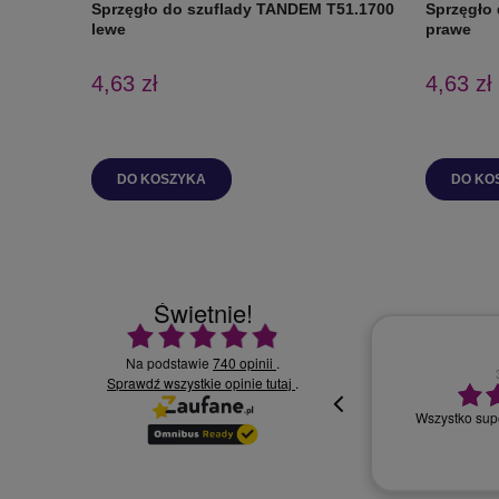
Sprzęgło do szuflady TANDEM T51.1700
Sprzęgło
lewe
prawe
4,63 zł
4,63 zł
DO KOSZYKA
DO KO
Świetnie!
Ocena średnia 4.9 na 5
Na podstawie
740 opinii
.
Sprawdź wszystkie opinie
30.07.2026
.
tutaj
Wszystko supe
oki