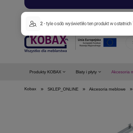
Aktualności
Nowo
Produkty KOBAX
Blaty i płyty
Akcesoria 
»
»
»
SKLEP_ONLINE
Akcesoria meblowe