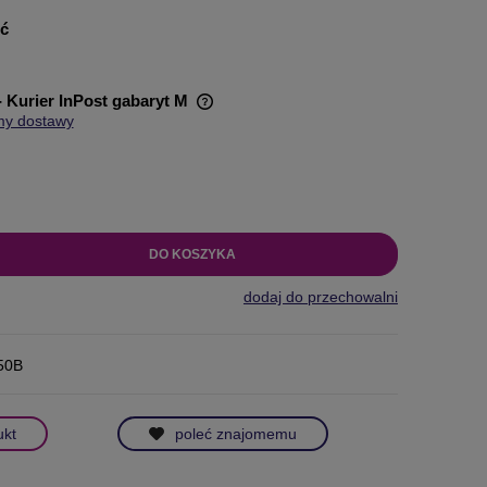
ść
- Kurier InPost gabaryt M
my dostawy
wiera ewentualnych kosztów
DO KOSZYKA
dodaj do przechowalni
50B
ukt
poleć znajomemu