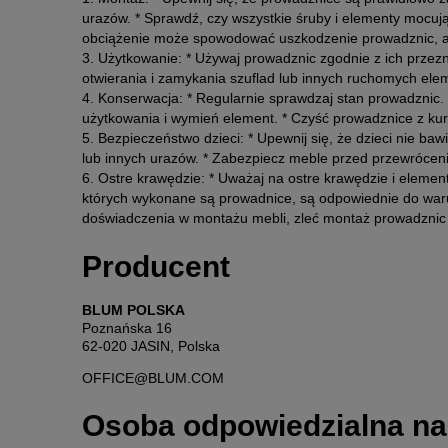
urazów. * Sprawdź, czy wszystkie śruby i elementy mocu
obciążenie może spowodować uszkodzenie prowadznic, a n
3. Użytkowanie: * Używaj prowadznic zgodnie z ich przezn
otwierania i zamykania szuflad lub innych ruchomych el
4. Konserwacja: * Regularnie sprawdzaj stan prowadznic. 
użytkowania i wymień element. * Czyść prowadznice z kurz
5. Bezpieczeństwo dzieci: * Upewnij się, że dzieci nie b
lub innych urazów. * Zabezpiecz meble przed przewrócenie
6. Ostre krawędzie: * Uważaj na ostre krawędzie i elemen
których wykonane są prowadnice, są odpowiednie do waru
doświadczenia w montażu mebli, zleć montaż prowadznic p
Producent
BLUM POLSKA
Poznańska 16
62-020 JASIN, Polska
OFFICE@BLUM.COM
Osoba odpowiedzialna na