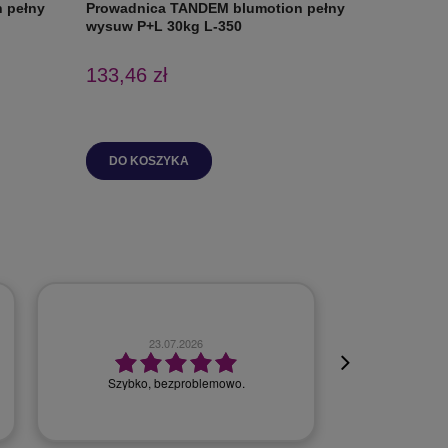
 pełny
Prowadnica TANDEM blumotion pełny
Prowadn
wysuw P+L 30kg L-350
wysuw P
133,46 zł
136,83
DO KOSZYKA
DO K
23.07.2026
Szybko, bezproblemowo.