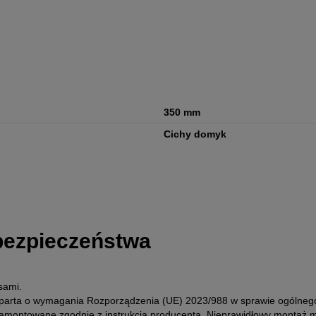
350 mm
Cichy domyk
 bezpieczeństwa
sami.
 oparta o wymagania Rozporządzenia (UE) 2023/988 w sprawie ogólne
zamontowane zgodnie z instrukcją producenta. Nieprawidłowy montaż mo