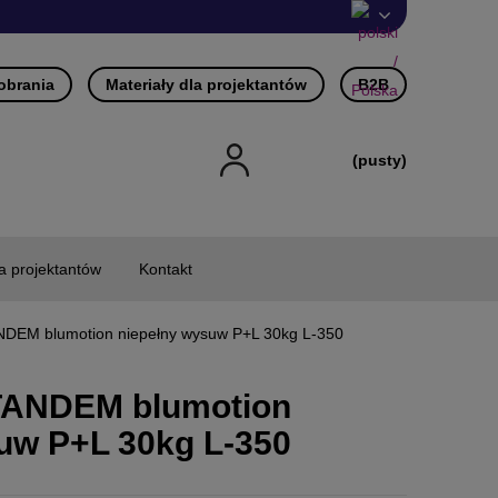
pobrania
Materiały dla projektantów
B2B
(pusty)
la projektantów
Kontakt
NDEM blumotion niepełny wysuw P+L 30kg L-350
TANDEM blumotion
uw P+L 30kg L-350