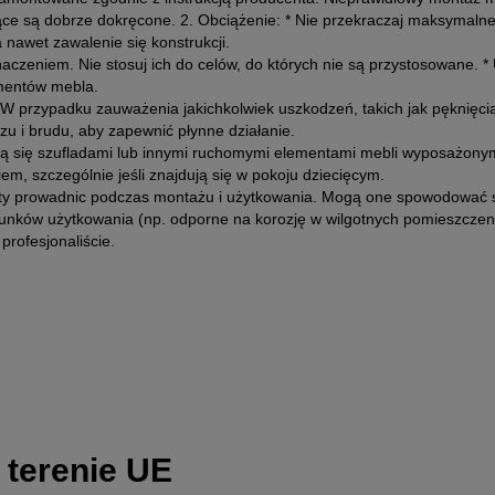
jące są dobrze dokręcone. 2. Obciążenie: * Nie przekraczaj maksyma
awet zawalenie się konstrukcji.
aczeniem. Nie stosuj ich do celów, do których nie są przystosowane. 
ementów mebla.
W przypadku zauważenia jakichkolwiek uszkodzeń, takich jak pęknięcia
u i brudu, aby zapewnić płynne działanie.
awią się szufladami lub innymi ruchomymi elementami mebli wyposażonym
m, szczególnie jeśli znajdują się w pokoju dziecięcym.
ty prowadnic podczas montażu i użytkowania. Mogą one spowodować skal
nków użytkowania (np. odporne na korozję w wilgotnych pomieszczeniac
rofesjonaliście.
 terenie UE