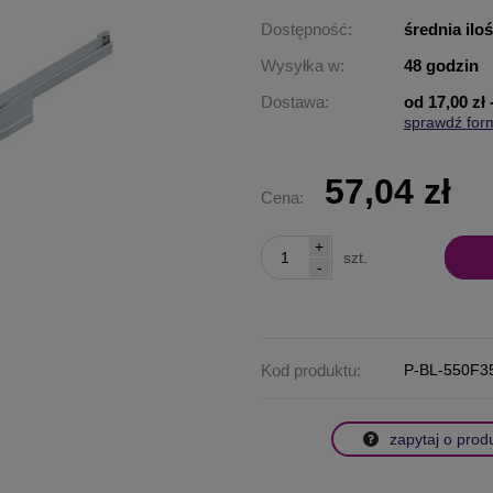
Dostępność:
średnia ilo
Wysyłka w:
48 godzin
Dostawa:
od 17,00 zł
sprawdź for
Cena nie za
płatności
57,04 zł
Cena:
+
szt.
-
Kod produktu:
P-BL-550F3
zapytaj o prod