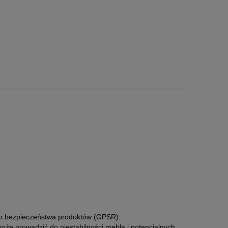
go bezpieczeństwa produktów (GPSR):
że prowadzić do niestabilności mebla i potencjalnych