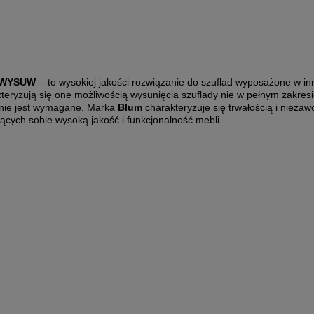
 WYSUW
- to wysokiej jakości rozwiązanie do szuflad wyposażone w i
ryzują się one możliwością wysunięcia szuflady nie w pełnym zakresie
e nie jest wymagane. Marka
Blum
charakteryzuje się trwałością i nieza
ących sobie wysoką jakość i funkcjonalność mebli.