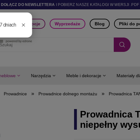
DOŁĄCZ DO NEWSLETTERA
I POBIERZ NASZE KATALOGI W WERSJI .PDF
ści
Promocje
Wyprzedaże
Blog
Pliki do 
meblowe
Narzędzia
Meble i dekoracje
Materiały d
»
»
Prowadnice
Prowadnice dolnego montażu
Prowadnica TA
Prowadnica 
niepełny wys