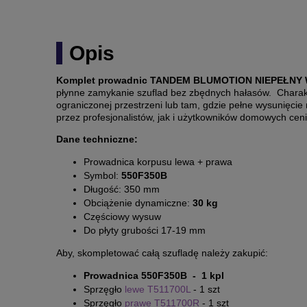
Opis
Komplet prowadnic TANDEM BLUMOTION NIEPEŁNY
płynne zamykanie szuflad bez zbędnych hałasów. Charakte
ograniczonej przestrzeni lub tam, gdzie pełne wysunięci
przez profesjonalistów, jak i użytkowników domowych ceni
Dane techniczne:
Prowadnica korpusu lewa + prawa
Symbol:
550F350B
Długość: 350 mm
Obciążenie dynamiczne:
30 kg
Częściowy wysuw
Do płyty grubości 17-19 mm
Aby, skompletować całą szufladę należy zakupić:
Prowadnica 550F350B - 1 kpl
Sprzęgło
lewe T511700L
- 1 szt
Sprzęgło
prawe T511700R
- 1 szt