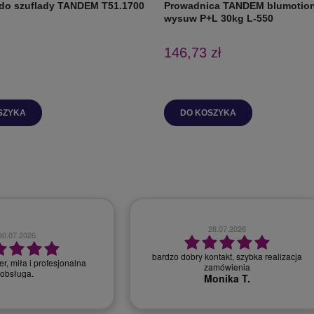
 do szuflady TANDEM T51.1700
Prowadnica TANDEM blumotion
wysuw P+L 30kg L-550
146,73 zł
SZYKA
DO KOSZYKA
28.07.2026
30.07.2026
bardzo dobry kontakt, szybka realizacja
r, miła i profesjonalna
zamówienia
obsługa.
Monika T.