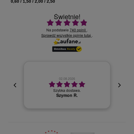
0,60 / 1,50 / 2,00 / 2,50
Świetnie!
Ocena średnia 4.9 na 5
Na podstawie
740 opinii
.
Sprawdź wszystkie opinie
.
tutaj
02.08.2026
cyjna,
cja też
Szybka dostawa.
 kuriera
Szymon R.