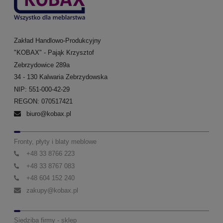
Zakład Handlowo-Produkcyjny
"KOBAX" - Pająk Krzysztof
Zebrzydowice 289a
34 - 130 Kalwaria Zebrzydowska
NIP: 551-000-42-29
REGON: 070517421
biuro@kobax.pl
Fronty, płyty i blaty meblowe
+48 33 8766 223
+48 33 8767 083
+48 604 152 240
zakupy@kobax.pl
Siedziba firmy - sklep