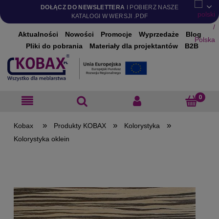
DOŁĄCZ DO NEWSLETTERA
I POBIERZ NASZE
KATALOGI W WERSJI .PDF
Aktualności
Nowości
Promocje
Wyprzedaże
Blog
Pliki do pobrania
Materiały dla projektantów
B2B
»
»
»
Produkty KOBAX
Kolorystyka
Kolorystyka oklein