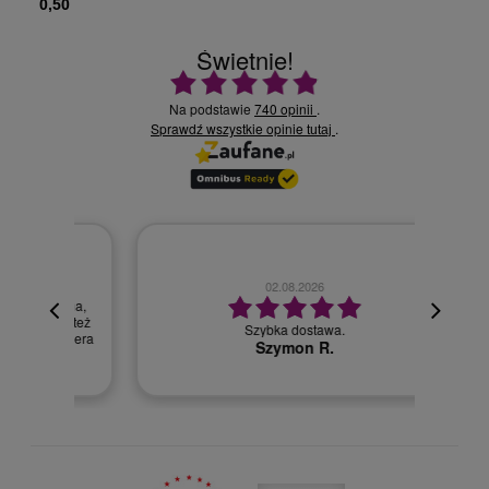
0,50
Świetnie!
Ocena średnia 4.9 na 5
Na podstawie
740 opinii
.
Sprawdź wszystkie opinie
.
tutaj
02.08.2026
cyjna,
cja też
Szybka dostawa.
 kuriera
Szymon R.