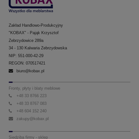
Zakład Handlowo-Produkcyjny
"KOBAX" - Pająk Krzysztof
Zebrzydowice 289a
34 - 130 Kalwaria Zebrzydowska
NIP: 551-000-42-29
REGON: 070517421
biuro@kobax.pl
Fronty, płyty i blaty meblowe
+48 33 8766 223
+48 33 8767 083
+48 604 152 240
zakupy@kobax.pl
Siedziba firmy - sklep