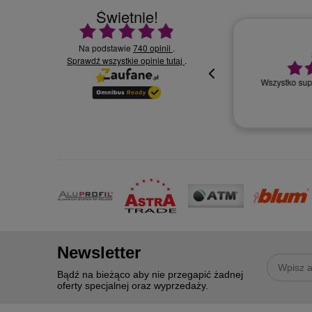
Świetnie!
Ocena średnia 4.9 na 5
Na podstawie
740 opinii
.
Sprawdź wszystkie opinie
30.07.2026
.
tutaj
Wszystko supe
oki
Newsletter
Bądź na bieżąco aby nie przegapić żadnej
oferty specjalnej oraz wyprzedaży.