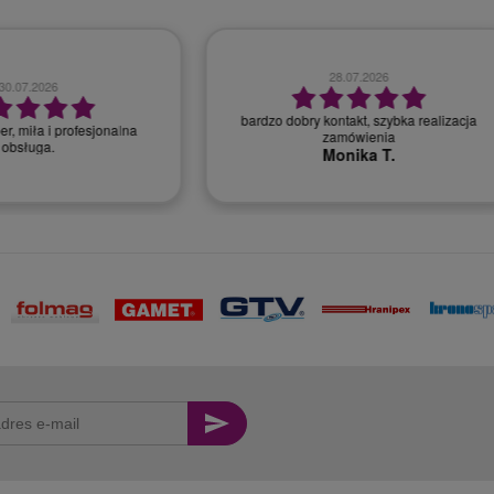
28.07.2026
30.07.2026
bardzo dobry kontakt, szybka realizacja
r, miła i profesjonalna
zamówienia
obsługa.
Monika T.