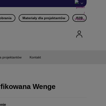
pobrania
Materiały dla projektantów
B2B
la projektantów
Kontakt
yfikowana Wenge
enie