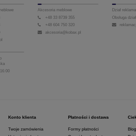
 meblowe
Akcesoria meblowe
Dział reklama
3
+48 33 8739 355
Obsługa dział
3
+48 604 750 320
reklamac
0
akcesoria@kobax.pl
pl
p
ska
 16:00
Konto klienta
Płatności i dostawa
Cie
Twoje zamówienia
Formy płatności
Blo