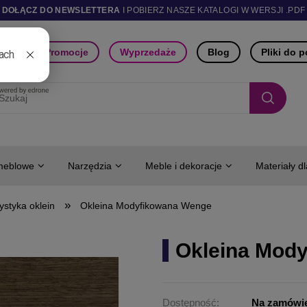
DOŁĄCZ DO NEWSLETTERA
I POBIERZ NASZE KATALOGI W WERSJI .PDF
ści
Promocje
Wyprzedaże
Blog
Pliki do 
meblowe
Narzędzia
Meble i dekoracje
Materiały d
»
ystyka oklein
Okleina Modyfikowana Wenge
Okleina Mod
Dostępność:
Na zamówi