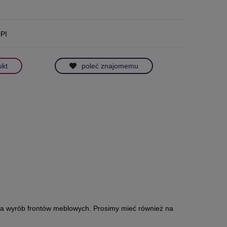
PI
ukt
poleć znajomemu
 na wyrób frontów meblowych. Prosimy mieć również na