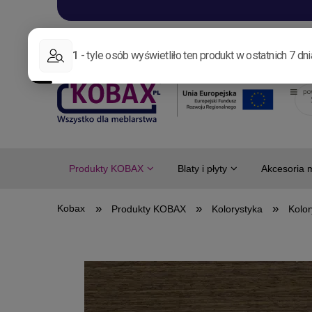
Aktualności
Nowo
Produkty KOBAX
Blaty i płyty
Akcesoria 
»
»
»
Produkty KOBAX
Kolorystyka
Kolor