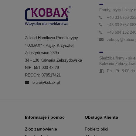
Fronty, płyty i blaty
+48 33 8766 22
+48 33 8767 08
+48 604 152 24
Zakład Handlowo-Produkcyjny
zakupy@kobax.
"KOBAX" - Pająk Krzysztof
Zebrzydowice 289a
Siedziba firmy - skle
34 - 130 Kalwaria Zebrzydowska
Kalwaria Zebrzydow
NIP: 551-000-42-29
Pn - Pt: 8:00 do
REGON: 070517421
biuro@kobax.pl
Informacje i pomoc
Obsługa Klienta
Złóż zamówienie
Pobierz pliki