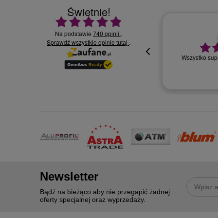
Świetnie!
Ocena średnia 4.9 na 5
Na podstawie
740 opinii
.
Sprawdź wszystkie opinie
30.07.2026
.
tutaj
Wszystko supe
oki
Newsletter
Bądź na bieżąco aby nie przegapić żadnej
oferty specjalnej oraz wyprzedaży.