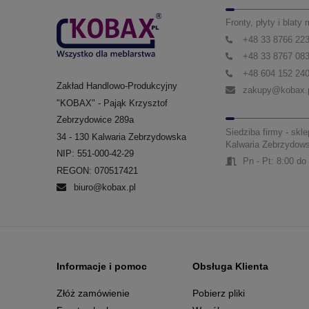
Fronty, płyty i blaty
+48 33 8766 22
+48 33 8767 08
+48 604 152 24
Zakład Handlowo-Produkcyjny
zakupy@kobax.
"KOBAX" - Pająk Krzysztof
Zebrzydowice 289a
Siedziba firmy - skle
34 - 130 Kalwaria Zebrzydowska
Kalwaria Zebrzydow
NIP: 551-000-42-29
Pn - Pt: 8:00 do
REGON: 070517421
biuro@kobax.pl
Informacje i pomoc
Obsługa Klienta
Złóż zamówienie
Pobierz pliki