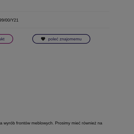
99/00/Y21
ukt
poleć znajomemu
 na wyrób frontów meblowych. Prosimy mieć również na