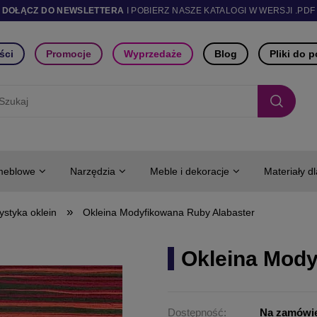
DOŁĄCZ DO NEWSLETTERA
I POBIERZ NASZE KATALOGI W WERSJI .PDF
ści
Promocje
Wyprzedaże
Blog
Pliki do 
meblowe
Narzędzia
Meble i dekoracje
Materiały d
»
ystyka oklein
Okleina Modyfikowana Ruby Alabaster
Okleina Mody
Dostępność:
Na zamówi