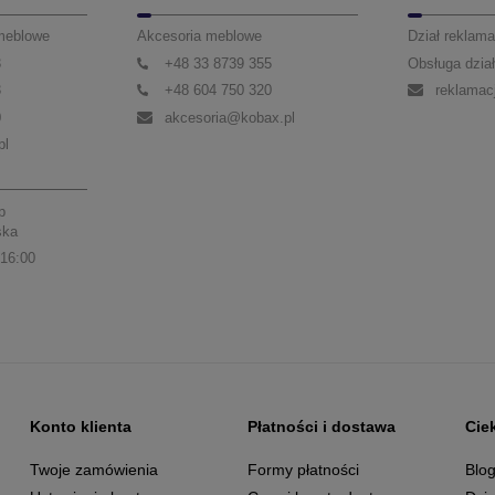
 meblowe
Akcesoria meblowe
Dział reklama
3
+48 33 8739 355
Obsługa dział
3
+48 604 750 320
reklamac
0
akcesoria@kobax.pl
pl
p
ska
 16:00
Konto klienta
Płatności i dostawa
Cie
Twoje zamówienia
Formy płatności
Blo