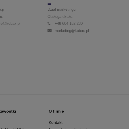
cji
Dział marketingu
u:
Obsługa działu:
je@kobax.pl
+48 604 152 230
marketing@kobax.pl
kawostki
O firmie
g
Kontakt