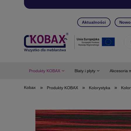
Aktualności
Nowo
Produkty KOBAX
Blaty i płyty
Akcesoria 
»
»
»
Produkty KOBAX
Kolorystyka
Kolor