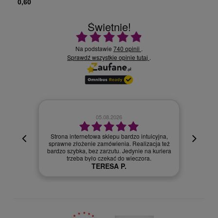
0,60
Świetnie!
Ocena średnia 4.9 na 5
Na podstawie
740 opinii
.
Sprawdź wszystkie opinie
.
tutaj
02.08.2026
intuicyjna,
lizacja też
Szybka dostawa.
e na kuriera
Szymon R.
zora.