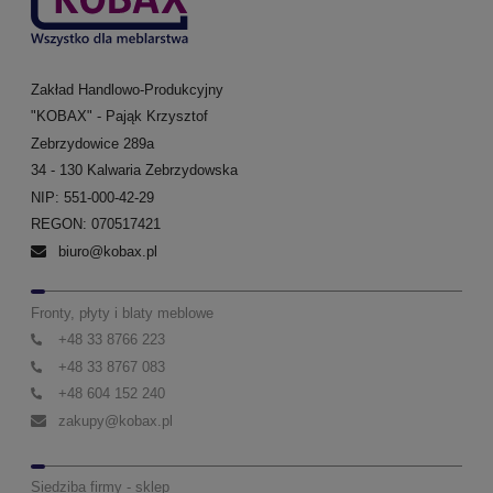
Zakład Handlowo-Produkcyjny
"KOBAX" - Pająk Krzysztof
Zebrzydowice 289a
34 - 130 Kalwaria Zebrzydowska
NIP: 551-000-42-29
REGON: 070517421
biuro@kobax.pl
Fronty, płyty i blaty meblowe
+48 33 8766 223
+48 33 8767 083
+48 604 152 240
zakupy@kobax.pl
Siedziba firmy - sklep