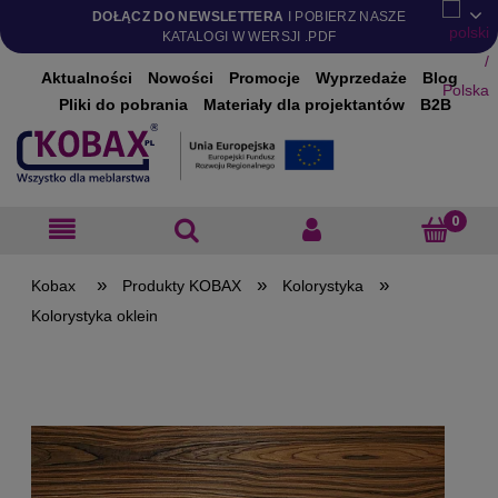
DOŁĄCZ DO NEWSLETTERA
I POBIERZ NASZE
KATALOGI W WERSJI .PDF
Aktualności
Nowości
Promocje
Wyprzedaże
Blog
Pliki do pobrania
Materiały dla projektantów
B2B
»
»
»
Produkty KOBAX
Kolorystyka
Kolorystyka oklein