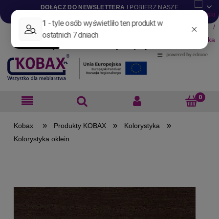
DOŁĄCZ DO NEWSLETTERA
I POBIERZ NASZE
KATALOGI W WERSJI .PDF
Aktualności
Nowości
Promocje
Wyprzedaże
Blog
Pliki do pobrania
Materiały dla projektantów
B2B
»
»
»
Produkty KOBAX
Kolorystyka
Kolorystyka oklein