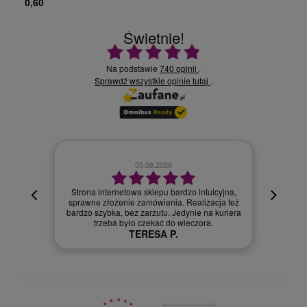
0,60
Świetnie!
Ocena średnia 4.9 na 5
Na podstawie
740 opinii
.
Sprawdź wszystkie opinie
.
tutaj
02.08.2026
icyjna,
acja też
Szybka dostawa.
a kuriera
Szymon R.
.