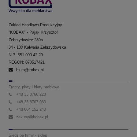
Zakład Handlowo-Produkcyjny
"KOBAX" - Pająk Krzysztof
Zebrzydowice 289a
34 - 130 Kalwaria Zebrzydowska
NIP: 551-000-42-29
REGON: 070517421
biuro@kobax.pl
Fronty, płyty i blaty meblowe
+48 33 8766 223
+48 33 8767 083
+48 604 152 240
zakupy@kobax.pl
Siedziba firmy - sklep