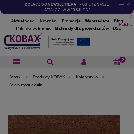
DOŁĄCZ DO NEWSLETTERA
I POBIERZ NASZE
KATALOGI W WERSJI .PDF
Aktualności
Nowości
Promocje
Wyprzedaże
Blog
Pliki do pobrania
Materiały dla projektantów
B2B
»
»
»
Produkty KOBAX
Kolorystyka
Kolorystyka oklein