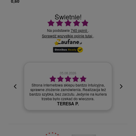
0,60
Świetnie!
Ocena średnia 4.9 na 5
Na podstawie
740 opinii
.
Sprawdź wszystkie opinie
.
tutaj
02.08.2026
intuicyjna,
lizacja też
Szybka dostawa.
e na kuriera
Szymon R.
zora.