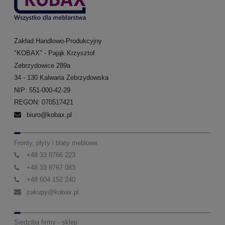
Zakład Handlowo-Produkcyjny
"KOBAX" - Pająk Krzysztof
Zebrzydowice 289a
34 - 130 Kalwaria Zebrzydowska
NIP: 551-000-42-29
REGON: 070517421
biuro@kobax.pl
Fronty, płyty i blaty meblowe
+48 33 8766 223
+48 33 8767 083
+48 604 152 240
zakupy@kobax.pl
Siedziba firmy - sklep