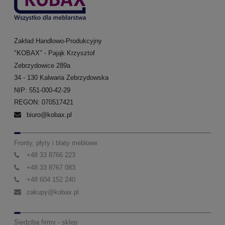
Zakład Handlowo-Produkcyjny
"KOBAX" - Pająk Krzysztof
Zebrzydowice 289a
34 - 130 Kalwaria Zebrzydowska
NIP: 551-000-42-29
REGON: 070517421
biuro@kobax.pl
Fronty, płyty i blaty meblowe
+48 33 8766 223
+48 33 8767 083
+48 604 152 240
zakupy@kobax.pl
Siedziba firmy - sklep