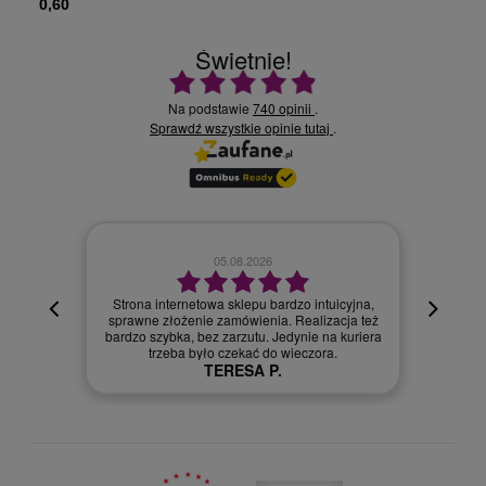
0,60
Świetnie!
Ocena średnia 4.9 na 5
Na podstawie
740 opinii
.
Sprawdź wszystkie opinie
.
tutaj
02.08.2026
icyjna,
acja też
Szybka dostawa.
a kuriera
Szymon R.
.