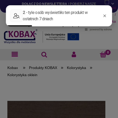
DOŁĄCZ DO NEWSLETTERA
I POBIERZ NASZE
KATALOGI W WERSJI .PDF
Aktualności
Nowości
Promocje
Wyprzedaże
Blog
Pliki do pobrania
Materiały dla projektantów
B2B
»
»
»
Produkty KOBAX
Kolorystyka
Kolorystyka oklein