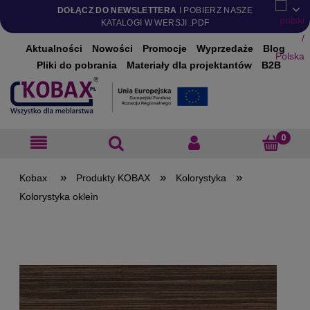
DOŁĄCZ DO NEWSLETTERA
I POBIERZ NASZE
KATALOGI W WERSJI .PDF
Aktualności
Nowości
Promocje
Wyprzedaże
Blog
Pliki do pobrania
Materiały dla projektantów
B2B
»
»
»
Produkty KOBAX
Kolorystyka
Kolorystyka oklein