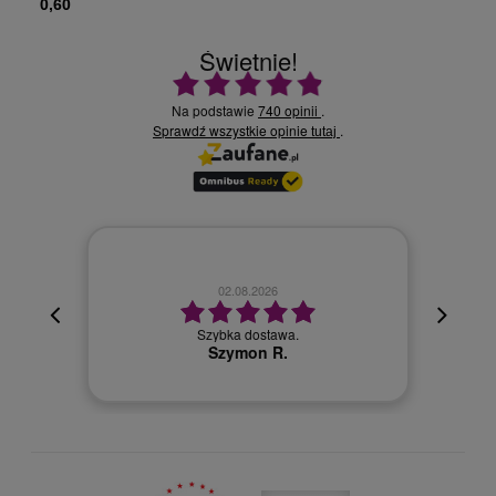
0,60
Świetnie!
Ocena średnia 4.9 na 5
Na podstawie
740 opinii
.
Sprawdź wszystkie opinie
.
tutaj
02.08.2026
cyjna,
cja też
Szybka dostawa.
 kuriera
Szymon R.