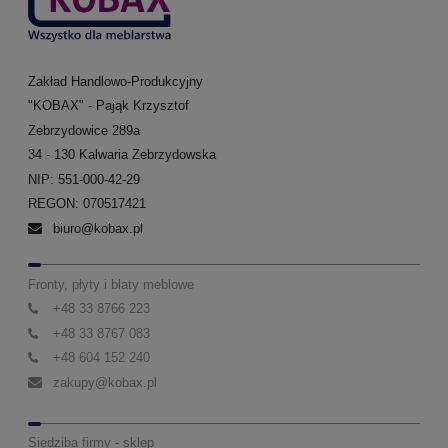
Zakład Handlowo-Produkcyjny
"KOBAX" - Pająk Krzysztof
Zebrzydowice 289a
34 - 130 Kalwaria Zebrzydowska
NIP: 551-000-42-29
REGON: 070517421
biuro@kobax.pl
Fronty, płyty i blaty meblowe
+48 33 8766 223
+48 33 8767 083
+48 604 152 240
zakupy@kobax.pl
Siedziba firmy - sklep