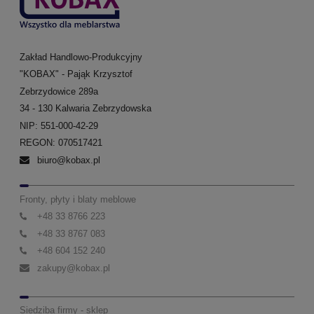
Zakład Handlowo-Produkcyjny
"KOBAX" - Pająk Krzysztof
Zebrzydowice 289a
34 - 130 Kalwaria Zebrzydowska
NIP: 551-000-42-29
REGON: 070517421
biuro@kobax.pl
Fronty, płyty i blaty meblowe
+48 33 8766 223
+48 33 8767 083
+48 604 152 240
zakupy@kobax.pl
Siedziba firmy - sklep