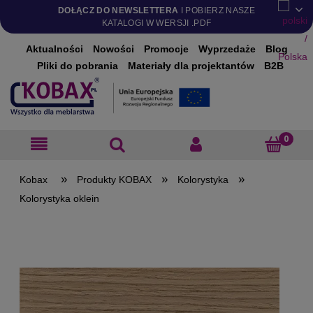
DOŁĄCZ DO NEWSLETTERA
I POBIERZ NASZE
KATALOGI W WERSJI .PDF
Aktualności
Nowości
Promocje
Wyprzedaże
Blog
Pliki do pobrania
Materiały dla projektantów
B2B
»
»
»
Produkty KOBAX
Kolorystyka
Kolorystyka oklein