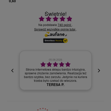
0,60
Świetnie!
Ocena średnia 4.9 na 5
Na podstawie
740 opinii
.
Sprawdź wszystkie opinie
.
tutaj
02.08.2026
icyjna,
acja też
Szybka dostawa.
a kuriera
Szymon R.
.