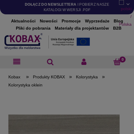
DOŁĄCZ DO NEWSLETTERA
I POBIERZ NASZE
KATALOGI W WERSJI .PDF
Aktualności
Nowości
Promocje
Wyprzedaże
Blog
Pliki do pobrania
Materiały dla projektantów
B2B
»
»
»
Produkty KOBAX
Kolorystyka
Kolorystyka oklein