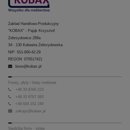
Zakład Handlowo-Produkcyjny
"KOBAX" - Pająk Krzysztof
Zebrzydowice 289a
34 - 130 Kalwaria Zebrzydowska
NIP: 551-000-42-29
REGON: 070517421
biuro@kobax.pl
Fronty, płyty i blaty meblowe
+48 33 8766 223
+48 33 8767 083
+48 604 152 240
zakupy@kobax.pl
Siedziba firmy - sklep