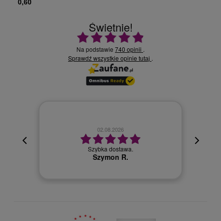
0,60
Świetnie!
Ocena średnia 4.9 na 5
Na podstawie
740 opinii
.
Sprawdź wszystkie opinie
.
tutaj
02.08.2026
cyjna,
cja też
Szybka dostawa.
 kuriera
Szymon R.