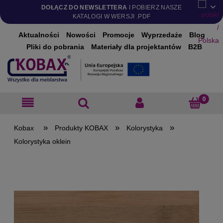
DOŁĄCZ DO NEWSLETTERA
I POBIERZ NASZE
KATALOGI W WERSJI .PDF
Aktualności
Nowości
Promocje
Wyprzedaże
Blog
Pliki do pobrania
Materiały dla projektantów
B2B
»
»
»
Produkty KOBAX
Kolorystyka
Kolorystyka oklein