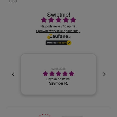
0,60
Świetnie!
Ocena średnia 4.9 na 5
Na podstawie
740 opinii
.
Sprawdź wszystkie opinie
.
tutaj
02.08.2026
cyjna,
cja też
Szybka dostawa.
 kuriera
Szymon R.