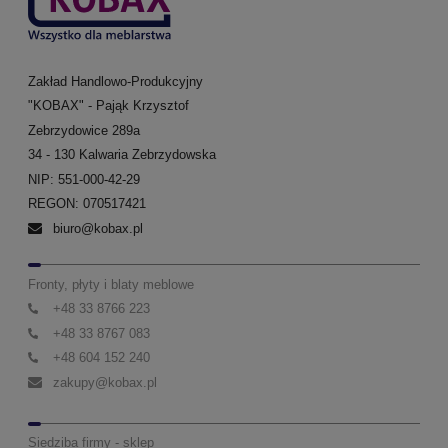
Zakład Handlowo-Produkcyjny
"KOBAX" - Pająk Krzysztof
Zebrzydowice 289a
34 - 130 Kalwaria Zebrzydowska
NIP: 551-000-42-29
REGON: 070517421
biuro@kobax.pl
Fronty, płyty i blaty meblowe
+48 33 8766 223
+48 33 8767 083
+48 604 152 240
zakupy@kobax.pl
Siedziba firmy - sklep