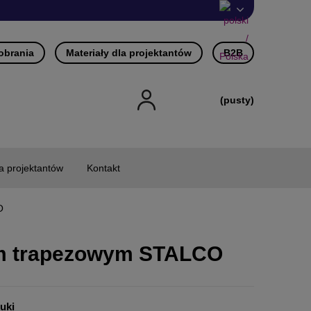
pobrania
Materiały dla projektantów
B2B
(pusty)
la projektantów
Kontakt
O
em trapezowym STALCO
tuki