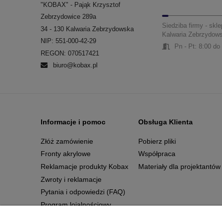
"KOBAX" - Pająk Krzysztof
Zebrzydowice 289a
Siedziba firmy - skle
34 - 130 Kalwaria Zebrzydowska
Kalwaria Zebrzydow
NIP: 551-000-42-29
Pn - Pt: 8:00 do
REGON: 070517421
biuro@kobax.pl
Informacje i pomoc
Obsługa Klienta
Złóż zamówienie
Pobierz pliki
Fronty akrylowe
Współpraca
Reklamacje produkty Kobax
Materiały dla projektantów
Zwroty i reklamacje
Pytania i odpowiedzi (FAQ)
Program lojalnościowy
Regulamin