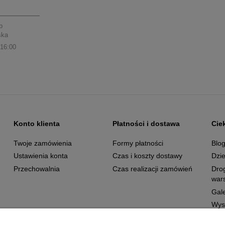
p
ska
 16:00
Konto klienta
Płatności i dostawa
Cie
Twoje zamówienia
Formy płatności
Blo
Ustawienia konta
Czas i koszty dostawy
Dzie
Przechowalnia
Czas realizacji zamówień
Dro
wars
Gale
Wys