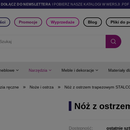
DOŁĄCZ DO NEWSLETTERA
I POBIERZ NASZE KATALOGI W WERSJI .PDF
ści
Promocje
Wyprzedaże
Blog
Pliki do 
meblowe
Narzędzia
Meble i dekoracje
Materiały d
»
»
zia ręczne
Noże i ostrza
Nóż z ostrzem trapezowym STALC
Nóż z ostrz
Dostępność:
ostatnie sz