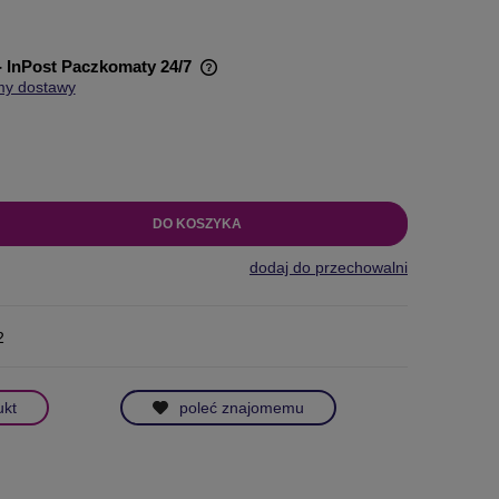
- InPost Paczkomaty 24/7
my dostawy
wiera ewentualnych kosztów
DO KOSZYKA
dodaj do przechowalni
2
ukt
poleć znajomemu