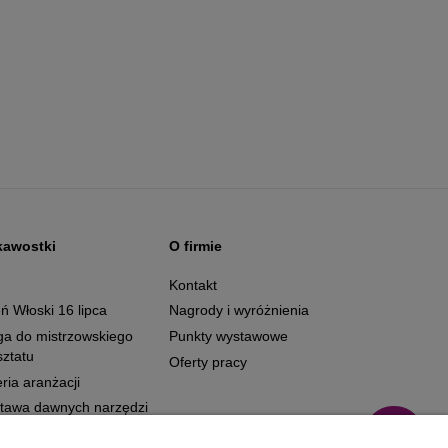
kawostki
O firmie
g
Kontakt
ń Włoski 16 lipca
Nagrody i wyróżnienia
ga do mistrzowskiego
Punkty wystawowe
ztatu
Oferty pracy
ria aranżacji
tawa dawnych narzędzi