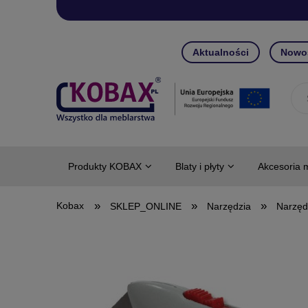
Aktualności
Nowo
Produkty KOBAX
Blaty i płyty
Akcesoria 
»
»
»
SKLEP_ONLINE
Narzędzia
Narzęd