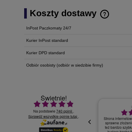
Koszty dostawy
InPost Paczkomaty 24/7
Cena nie zawi
płatności
Kurier InPost standard
Kurier DPD standard
Odbiór osobisty
(odbiór w siedzibie firmy)
Świetnie!
Ocena średnia 4.9 na 5
Na podstawie
740 opinii
.
Sprawdź wszystkie opinie
30.07.2026
.
tutaj
Wszystko supe
oki