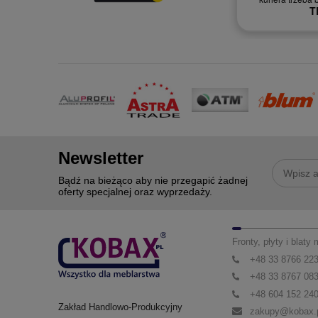
Newsletter
Bądź na bieżąco aby nie przegapić żadnej
oferty specjalnej oraz wyprzedaży.
Fronty, płyty i blaty
+48 33 8766 22
+48 33 8767 08
+48 604 152 24
Zakład Handlowo-Produkcyjny
zakupy@kobax.