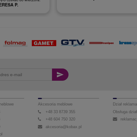
Monika T.
 meblowe
Akcesoria meblowe
Dział reklama
3
+48 33 8739 355
Obsługa dział
3
+48 604 750 320
reklamac
0
akcesoria@kobax.pl
pl