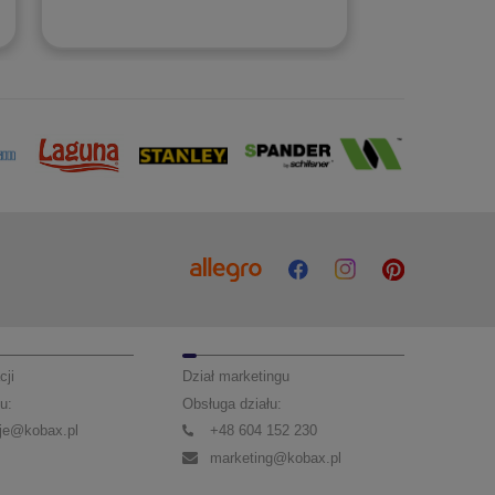
cji
Dział marketingu
u:
Obsługa działu:
je@kobax.pl
+48 604 152 230
marketing@kobax.pl