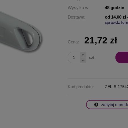
Wysyłka w:
48 godzin
Dostawa:
od 14,00 zł
sprawdź for
Cena nie za
płatności
21,72 zł
Cena:
+
szt.
-
Kod produktu:
ZEL-S-1754
zapytaj o prod