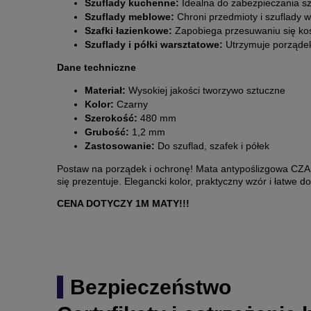
Szuflady kuchenne:
Idealna do zabezpieczania sz
Szuflady meblowe:
Chroni przedmioty i szuflady 
Szafki łazienkowe:
Zapobiega przesuwaniu się kos
Szuflady i półki warsztatowe:
Utrzymuje porządek
Dane techniczne
Materiał:
Wysokiej jakości tworzywo sztuczne
Kolor:
Czarny
Szerokość:
480 mm
Grubość:
1,2 mm
Zastosowanie:
Do szuflad, szafek i półek
Postaw na porządek i ochronę! Mata antypoślizgowa CZARN
się prezentuje. Elegancki kolor, praktyczny wzór i łatwe 
CENA DOTYCZY 1M MATY!!!
Bezpieczeństwo