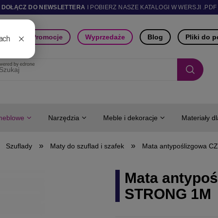
DOŁĄCZ DO NEWSLETTERA
I POBIERZ NASZE KATALOGI W WERSJI .PDF
ści
Promocje
Wyprzedaże
Blog
Pliki do 
meblowe
Narzędzia
Meble i dekoracje
Materiały d
»
»
Szuflady
Maty do szuflad i szafek
Mata antypoślizgowa
Mata antypo
STRONG 1M