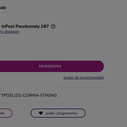
tuki
- InPost Paczkomaty 24/7
my dostawy
wiera ewentualnych kosztów
DO KOSZYKA
dodaj do przechowalni
TYPOŚLIZG-CZARNA-STRONG
ukt
poleć znajomemu