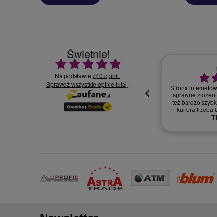
Świetnie!
Ocena średnia 4.9 na 5
Na podstawie
740 opinii
.
Sprawdź wszystkie opinie
30.07.2026
.
tutaj
Wszystko supe
oki