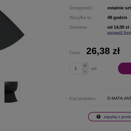
Dostępność:
ostatnie sz
Wysyłka w:
48 godzin
Dostawa:
od 14,00 zł
sprawdź for
Cena nie za
płatności
26,38 zł
Cena:
+
szt.
-
Kod produktu:
D-MATA-AN
zapytaj o prod