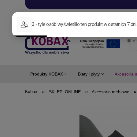
Aktualności
Nowo
Produkty KOBAX
Blaty i płyty
Akcesoria 
»
»
»
SKLEP_ONLINE
Akcesoria meblowe