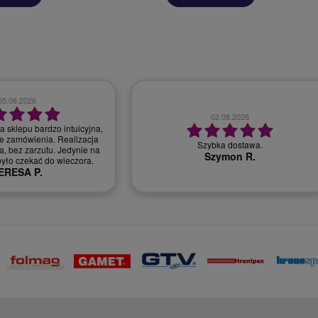
28.07.2026
30.07.2026
bardzo dobry kontakt, szybka realizacja
r, miła i profesjonalna
zamówienia
obsługa.
Monika T.