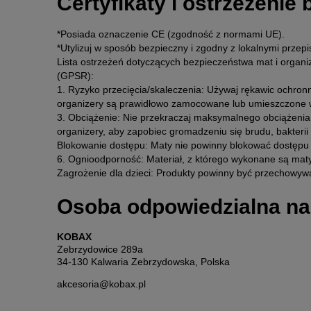
Certyfikaty i ostrzeżenie
*Posiada oznaczenie CE (zgodność z normami UE).
*Utylizuj w sposób bezpieczny i zgodny z lokalnymi przepi
Lista ostrzeżeń dotyczących bezpieczeństwa mat i organ
(GPSR):
1. Ryzyko przecięcia/skaleczenia: Używaj rękawic ochronn
organizery są prawidłowo zamocowane lub umieszczone w 
3. Obciążenie: Nie przekraczaj maksymalnego obciążenia 
organizery, aby zapobiec gromadzeniu się brudu, bakterii 
Blokowanie dostępu: Maty nie powinny blokować dostępu 
6. Ognioodporność: Materiał, z którego wykonane są maty 
Zagrożenie dla dzieci: Produkty powinny być przechowyw
Osoba odpowiedzialna na
KOBAX
Zebrzydowice 289a
34-130 Kalwaria Zebrzydowska, Polska
akcesoria@kobax.pl