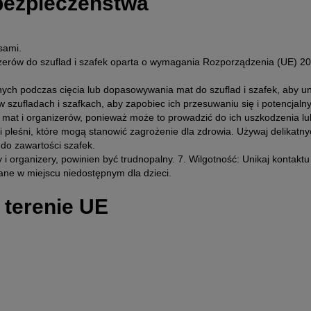
 bezpieczeństwa
sami.
izerów do szuflad i szafek oparta o wymagania Rozporządzenia (UE) 
ych podczas cięcia lub dopasowywania mat do szuflad i szafek, aby uni
szufladach i szafkach, aby zapobiec ich przesuwaniu się i potencja
mat i organizerów, ponieważ może to prowadzić do ich uszkodzenia lub
i pleśni, które mogą stanowić zagrożenie dla zdrowia. Używaj delikatny
do zawartości szafek.
i organizery, powinien być trudnopalny. 7. Wilgotność: Unikaj kontaktu
ane w miejscu niedostępnym dla dzieci.
 terenie UE