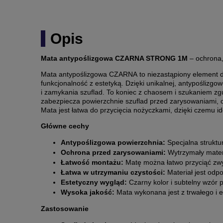
Opis
Mata antypoślizgowa CZARNA STRONG 1M
– ochrona,
Mata antypoślizgowa CZARNA
to niezastąpiony element d
funkcjonalność z estetyką. Dzięki unikalnej, antypoślizg
i zamykania szuflad. To koniec z chaosem i szukaniem z
zabezpiecza powierzchnie szuflad przed zarysowaniami, 
Mata jest łatwa do przycięcia nożyczkami, dzięki czemu ide
Główne cechy
Antypoślizgowa powierzchnia:
Specjalna struktu
Ochrona przed zarysowaniami:
Wytrzymały materi
Łatwość montażu:
Matę można łatwo przyciąć zwy
Łatwa w utrzymaniu czystości:
Materiał jest odpo
Estetyczny wygląd:
Czarny kolor i subtelny wzór 
Wysoka jakość:
Mata wykonana jest z trwałego i el
Zastosowanie