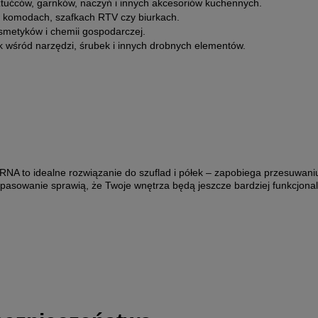
tućców, garnków, naczyń i innych akcesoriów kuchennych.
w komodach, szafkach RTV czy biurkach.
metyków i chemii gospodarczej.
 wśród narzędzi, śrubek i innych drobnych elementów.
A to idealne rozwiązanie do szuflad i półek – zapobiega przesuwaniu 
dopasowanie sprawią, że Twoje wnętrza będą jeszcze bardziej funkcjona