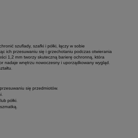
onić szuflady, szafki i półki, łączy w sobie
jąc ich przesuwaniu się i grzechotaniu podczas otwierania
ści 1,2 mm tworzy skuteczną barierę ochronną, która
olor nadaje wnętrzu nowoczesny i uporządkowany wygląd.
ztałtu.
 przesuwaniu się przedmiotów.
i.
ub półki.
 szmatką.