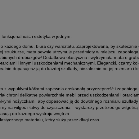
 funkcjonalność i estetyka w jednym.
o każdego domu, biura czy warsztatu. Zaprojektowana, by skutecznie chr
owej strukturze, mata pewnie utrzymuje przedmioty w miejscu, zapobiega
gubionych drobiazgów! Dodatkowo elastyczna i wytrzymała mata o grubo
otarciami i innymi uszkodzeniami mechanicznymi. Elegancki, czarny k
alnie dopasujesz ją do każdej szuflady, niezależnie od jej rozmiaru i ks
ra z wypukłymi kółkami zapewnia doskonałą przyczepność i zapobiega
ał chroni delikatne powierzchnie mebli przed uszkodzeniami i otarciam
kłymi nożyczkami, aby dopasować ją do dowolnego rozmiaru szuflady l
rny na wilgoć i łatwy do czyszczenia – wystarczy przetrzeć go wilgotną
pasują do każdego wystroju wnętrza.
astycznego materiału, który służy przez długi czas.