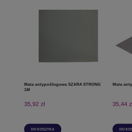
Mata antypoślizgowa SZARA STRONG
Mata ant
1M
35,92 zł
35,44 z
DO KOSZYKA
DO KO