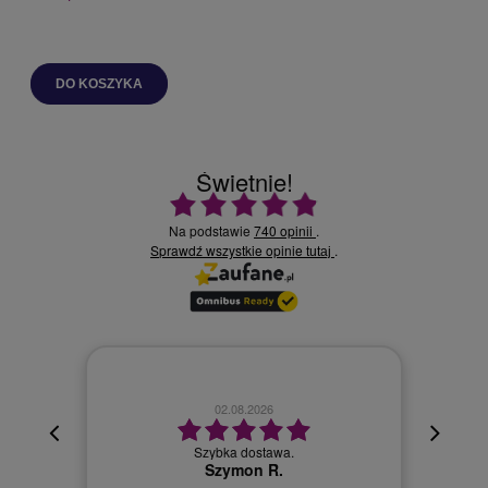
DO KOSZYKA
Świetnie!
Ocena średnia 4.9 na 5
Na podstawie
740 opinii
.
Sprawdź wszystkie opinie
.
tutaj
02.08.2026
cyjna,
cja też
Szybka dostawa.
 kuriera
Szymon R.