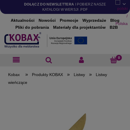
DOŁĄCZ DO NEWSLETTERA
I POBIERZ NASZE
KATALOGI W WERSJI .PDF
Aktualności
Nowości
Promocje
Wyprzedaże
Blog
Pliki do pobrania
Materiały dla projektantów
B2B
»
»
»
Produkty KOBAX
Listwy
Listwy
wieńczące