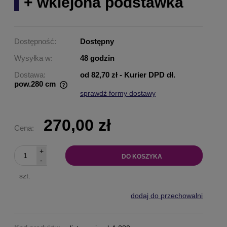
+ wklejona podstawka
Dostępność:
Dostępny
Wysyłka w:
48 godzin
Dostawa:
od 82,70 zł
- Kurier DPD dł.
pow.280 cm
sprawdź formy dostawy
Cena nie zawiera ewentualnych kosztów płatności
270,00 zł
Cena:
+
DO KOSZYKA
-
szt.
dodaj do przechowalni