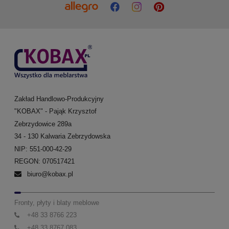
Zakład Handlowo-Produkcyjny
"KOBAX" - Pająk Krzysztof
Zebrzydowice 289a
34 - 130 Kalwaria Zebrzydowska
NIP: 551-000-42-29
REGON: 070517421
biuro@kobax.pl
Fronty, płyty i blaty meblowe
+48 33 8766 223
+48 33 8767 083