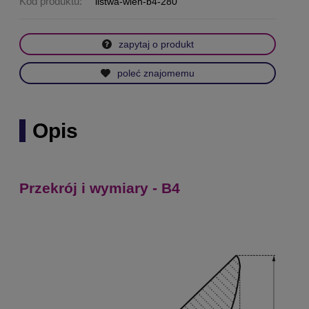
Kod produktu:
listwa-wien-b4-280
zapytaj o produkt
poleć znajomemu
Opis
Przekrój i wymiary - B4