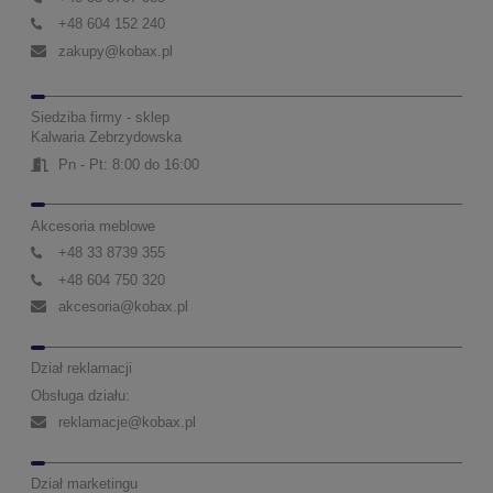
+48 604 152 240
zakupy@kobax.pl
Siedziba firmy - sklep
Kalwaria Zebrzydowska
Pn - Pt: 8:00 do 16:00
Akcesoria meblowe
+48 33 8739 355
+48 604 750 320
akcesoria@kobax.pl
Dział reklamacji
Obsługa działu:
reklamacje@kobax.pl
Dział marketingu