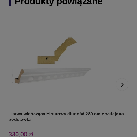
Produkty powiązane
Listwa wieńcząca H surowa długość 280 cm + wklejona
L
podstawka
330,00 zł