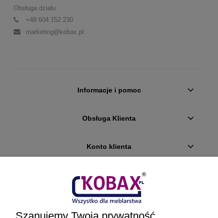
Obsługa działu:
+48 604 152 230
marketing@kobax.pl
Informacje i pomoc
Obsługa Klienta
Konto klienta
Płatności i dostawa
Ciekawostki
Szanujemy Twoją prywatność