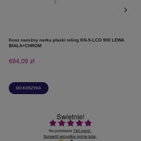
Kosz narożny nerka płaski reling KN-9-LCO 900 LEWA
N
BIAŁA+CHROM
694,09 zł
DO KOSZYKA
Świetnie!
Ocena średnia 4.9 na 5
Na podstawie
740 opinii
.
Sprawdź wszystkie opinie
.
tutaj