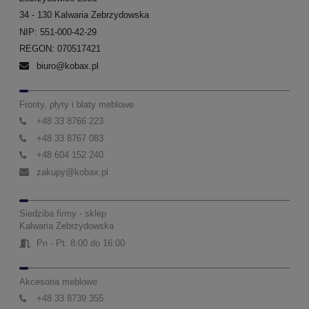
34 - 130 Kalwaria Zebrzydowska
NIP: 551-000-42-29
REGON: 070517421
biuro@kobax.pl
Fronty, płyty i blaty meblowe
+48 33 8766 223
+48 33 8767 083
+48 604 152 240
zakupy@kobax.pl
Siedziba firmy - sklep
Kalwaria Zebrzydowska
Pn - Pt: 8:00 do 16:00
Akcesoria meblowe
+48 33 8739 355