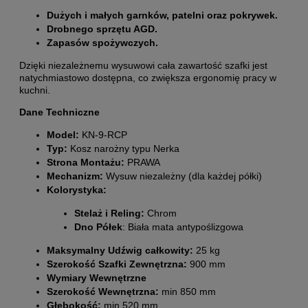
Dużych i małych garnków, patelni oraz pokrywek.
Drobnego sprzętu AGD.
Zapasów spożywczych.
Dzięki niezależnemu wysuwowi cała zawartość szafki jest
natychmiastowo dostępna, co zwiększa ergonomię pracy w
kuchni.
Dane Techniczne
Model:
KN-9-RCP
Typ:
Kosz narożny typu Nerka
Strona Montażu:
PRAWA
Mechanizm:
Wysuw niezależny (dla każdej półki)
Kolorystyka:
Stelaż i Reling:
Chrom
Dno Półek
: Biała mata antypoślizgowa
Maksymalny Udźwig całkowity:
25 kg
Szerokość Szafki Zewnętrzna:
900 mm
Wymiary Wewnętrzne
Szerokość Wewnętrzna:
min 850 mm
Głębokość:
min 520 mm