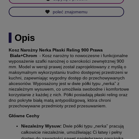
poleć znajomemu
Opis
Kosz Narożny Nerka Płaski Reling 900 Prawa
Biała+Chrom
- Kosz narożny to nowoczesne i funkcjonalne
wyposażenie szafki narożnej o szerokości zewnętrznej 900
mm. Model w wersji prawej został zaprojektowany z myślą o
maksymalnym wykorzystaniu trudno dostępnej przestrzeni w
kuchni, zapewniając wygodny dostęp do przechowywanych
akcesoriów. Wyposażony jest w dwie półki typu „nerka” z
niezależnym wysuwem, co umożliwia swobodne i komfortowe
korzystanie z każdej z nich. Półki posiadają płaski reling oraz
dno pokryte białą matą antypoślizgową, która chroni
przechowywane przedmioty przed przesuwaniem.
Główne Cechy
Niezależny Wysuw:
Dwie półki typu „nerka” pracują
całkowicie niezależnie, umożliwiając Ci łatwy i pełny
dostęp do zawartości nawet najgłębszego narożnika