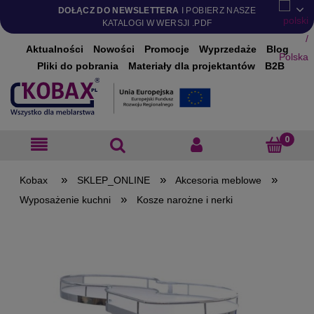
DOŁĄCZ DO NEWSLETTERA
I POBIERZ NASZE
KATALOGI W WERSJI .PDF
Aktualności
Nowości
Promocje
Wyprzedaże
Blog
Pliki do pobrania
Materiały dla projektantów
B2B
»
»
»
SKLEP_ONLINE
Akcesoria meblowe
»
Wyposażenie kuchni
Kosze narożne i nerki