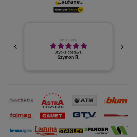
02.08.2026
cyjna,
cja też
Szybka dostawa.
 kuriera
Szymon R.