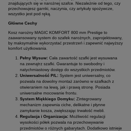
znajdujących się w narożnej szafce. Niezależnie od tego, czy
przechowujesz garnki, naczynia, czy artykuły spożywcze,
wszystko jest pod ręką.
Główne Cechy
Kosz narożny MAGIC KOMFORT 800 mm Prestige to
zaawansowany system do szafek narożnych, zaprojektowany,
by maksymalnie wykorzystać przestrzeń i zapewnić najwyższy
komfort użytkowania.
Pełny Wysuw:
Cała zawartość szafki jest wysuwana
na zewnątrz szafki. Gwarantuje to swobodny i
natychmiastowy dostęp do wszystkich przedmiotów.
Uniwersalność P/L:
System jest uniwersalny, co
pozwala na dowolny montaż zarówno w szafkach z
otwieraniem na lewą, jak i prawą stronę. Posiada
uniwersalne mocowanie frontu.
System Miękkiego Domyku:
Zintegrowany
mechanizm zapewnia ciche, delikatne i płynne
zamykanie kosza, zwiększając trwałość mebli.
Regulacja i Organizacja:
Możliwość regulacji
wysokości półek pozwala na przechowywanie
przedmiotów o różnych gabarytach. Dodatkowo istnieje