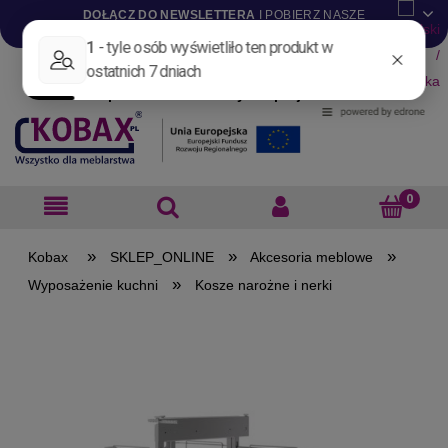
DOŁĄCZ DO NEWSLETTERA
I POBIERZ NASZE
KATALOGI W WERSJI .PDF
Aktualności
Nowości
Promocje
Wyprzedaże
Blog
Pliki do pobrania
Materiały dla projektantów
B2B
»
»
»
SKLEP_ONLINE
Akcesoria meblowe
»
Wyposażenie kuchni
Kosze narożne i nerki