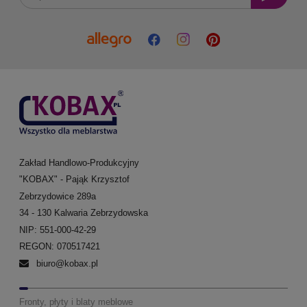
Zakład Handlowo-Produkcyjny
"KOBAX" - Pająk Krzysztof
Zebrzydowice 289a
34 - 130 Kalwaria Zebrzydowska
NIP: 551-000-42-29
REGON: 070517421
biuro@kobax.pl
Fronty, płyty i blaty meblowe