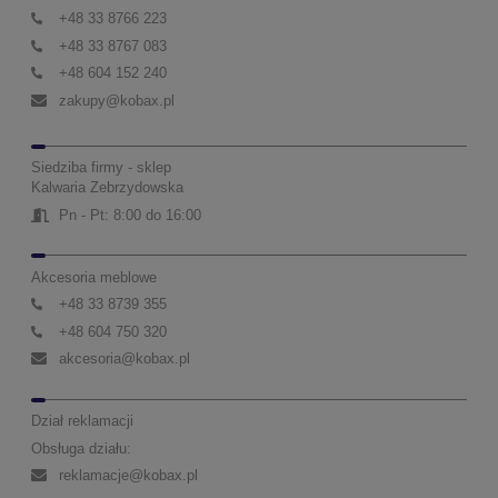
+48 33 8766 223
+48 33 8767 083
+48 604 152 240
zakupy@kobax.pl
Siedziba firmy - sklep
Kalwaria Zebrzydowska
Pn - Pt: 8:00 do 16:00
Akcesoria meblowe
+48 33 8739 355
+48 604 750 320
akcesoria@kobax.pl
Dział reklamacji
Obsługa działu:
reklamacje@kobax.pl