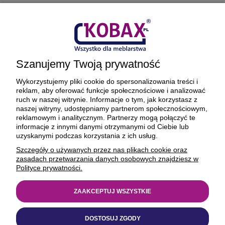
Płatności i dostawa
Ciekawostki
Szanujemy Twoją prywatność
O firmie
Wykorzystujemy pliki cookie do spersonalizowania treści i
reklam, aby oferować funkcje społecznościowe i analizować
ruch w naszej witrynie. Informacje o tym, jak korzystasz z
naszej witryny, udostępniamy partnerom społecznościowym,
reklamowym i analitycznym. Partnerzy mogą połączyć te
BEZPIECZNE PŁATNOŚCI ORAZ DOSTAWA
informacje z innymi danymi otrzymanymi od Ciebie lub
uzyskanymi podczas korzystania z ich usług.
Szczegóły o używanych przez nas plikach cookie oraz
zasadach przetwarzania danych osobowych znajdziesz w
Polityce prywatności.
ZAAKCEPTUJ WSZYSTKIE
© 1977-2025
kobax.pl
DOSTOSUJ ZGODY
Realizacja
https://xeniadesign.pl/
| Sklep
Shoper Premium