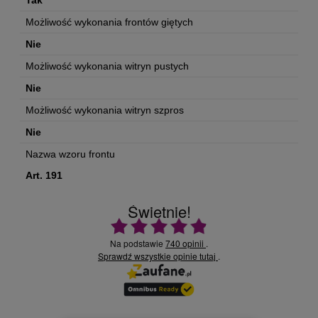
Tak
Możliwość wykonania frontów giętych
Nie
Możliwość wykonania witryn pustych
Nie
Możliwość wykonania witryn szpros
Nie
Nazwa wzoru frontu
Art. 191
Świetnie!
Ocena średnia 4.9 na 5
Na podstawie
740 opinii
.
Sprawdź wszystkie opinie
.
tutaj