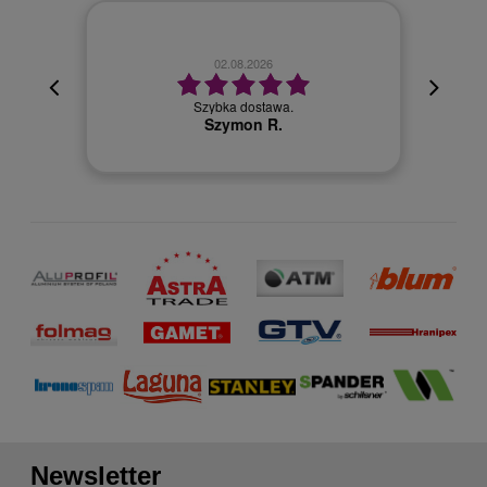
02.08.2026
cyjna,
cja też
Szybka dostawa.
 kuriera
Szymon R.
Newsletter