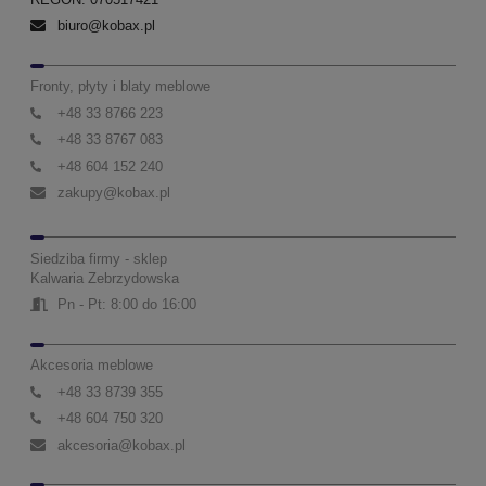
biuro@kobax.pl
Fronty, płyty i blaty meblowe
+48 33 8766 223
+48 33 8767 083
+48 604 152 240
zakupy@kobax.pl
Siedziba firmy - sklep
Kalwaria Zebrzydowska
Pn - Pt: 8:00 do 16:00
Akcesoria meblowe
+48 33 8739 355
+48 604 750 320
akcesoria@kobax.pl