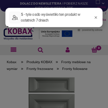
DOŁĄCZ DO NEWSLETTERA
I POBIERZ NASZE
KATALOGI W WERSJI .PDF
Aktualności
Nowości
Promocje
Wyprzedaże
Blog
Pliki do pobrania
Materiały dla projektantów
B2B
»
»
Produkty KOBAX
Fronty meblowe na
»
»
wymiar
Fronty frezowane
Fronty foliowane