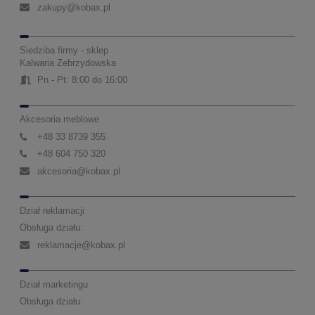
zakupy@kobax.pl
Siedziba firmy - sklep
Kalwaria Zebrzydowska
Pn - Pt: 8:00 do 16:00
Akcesoria meblowe
+48 33 8739 355
+48 604 750 320
akcesoria@kobax.pl
Dział reklamacji
Obsługa działu:
reklamacje@kobax.pl
Dział marketingu
Obsługa działu: