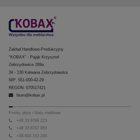
Zakład Handlowo-Produkcyjny
"KOBAX" - Pająk Krzysztof
Zebrzydowice 289a
34 - 130 Kalwaria Zebrzydowska
NIP: 551-000-42-29
REGON: 070517421
biuro@kobax.pl
Fronty, płyty i blaty meblowe
+48 33 8766 223
+48 33 8767 083
+48 604 152 240