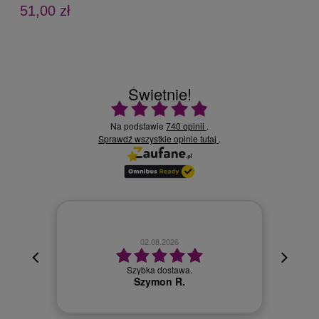
51,00 zł
Świetnie!
Ocena średnia 4.9 na 5
Na podstawie
740 opinii
.
Sprawdź wszystkie opinie
.
tutaj
02.08.2026
cyjna,
cja też
Szybka dostawa.
 kuriera
Szymon R.