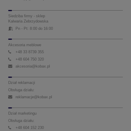
Siedziba firmy - sklep
Kalwaria Zebrzydowska
Pn - Pt: 8:00 do 16:00
Akcesoria meblowe
+48 33 8739 355
+48 604 750 320
akcesoria@kobax.pl
Dział reklamacji
Obsługa działu:
reklamacje@kobax.pl
Dział marketingu
Obsługa działu:
+48 604 152 230