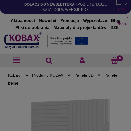
DOŁĄCZ DO NEWSLETTERA
I POBIERZ NASZE
KATALOGI W WERSJI .PDF
Aktualności
Nowości
Promocje
Wyprzedaże
Blog
Pliki do pobrania
Materiały dla projektantów
B2B
»
»
»
Produkty KOBAX
Panele 3D
Panele
pełne