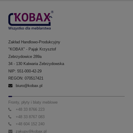
Zakład Handlowo-Produkcyjny
"KOBAX" - Pająk Krzysztof
Zebrzydowice 289a
34 - 130 Kalwaria Zebrzydowska
NIP: 551-000-42-29
REGON: 070517421
biuro@kobax.pl
Fronty, płyty i blaty meblowe
+48 33 8766 223
+48 33 8767 083
+48 604 152 240
zakupy@kobax.pl