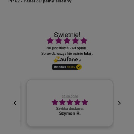
PP 62 - Panel 3D pełny ścienny
P
Świetnie!
Ocena średnia 4.9 na 5
Na podstawie
740 opinii
.
Sprawdź wszystkie opinie
.
tutaj
02.08.2026
cyjna,
cja też
Szybka dostawa.
 kuriera
Szymon R.