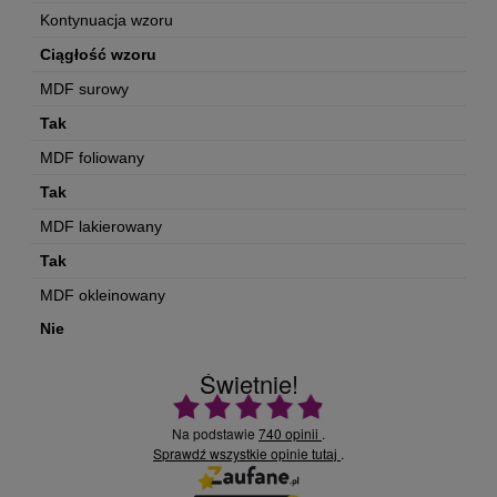
Kontynuacja wzoru
Ciągłość wzoru
MDF surowy
Tak
MDF foliowany
Tak
MDF lakierowany
Tak
MDF okleinowany
Nie
Świetnie!
Ocena średnia 4.9 na 5
Na podstawie
740 opinii
.
Sprawdź wszystkie opinie
.
tutaj