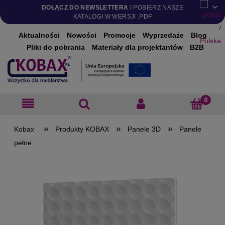
DOŁĄCZ DO NEWSLETTERA
I POBIERZ NASZE
KATALOGI W WERSJI .PDF
Aktualności
Nowości
Promocje
Wyprzedaże
Blog
Pliki do pobrania
Materiały dla projektantów
B2B
»
»
»
Produkty KOBAX
Panele 3D
Panele
pełne