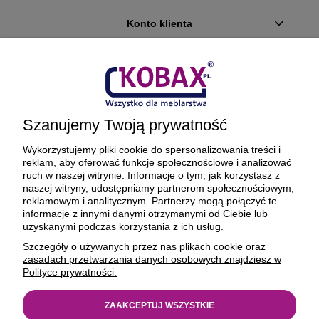
Konto klienta
Płatności i dostawa
Ciekawostki
Szanujemy Twoją prywatność
O firmie
Wykorzystujemy pliki cookie do spersonalizowania treści i
reklam, aby oferować funkcje społecznościowe i analizować
ruch w naszej witrynie. Informacje o tym, jak korzystasz z
naszej witryny, udostępniamy partnerom społecznościowym,
reklamowym i analitycznym. Partnerzy mogą połączyć te
BEZPIECZNE PŁATNOŚCI ORAZ DOSTAWA
informacje z innymi danymi otrzymanymi od Ciebie lub
uzyskanymi podczas korzystania z ich usług.
Szczegóły o używanych przez nas plikach cookie oraz
zasadach przetwarzania danych osobowych znajdziesz w
Polityce prywatności.
ZAAKCEPTUJ WSZYSTKIE