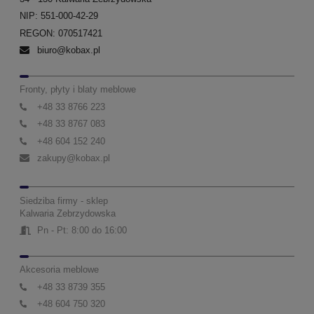
NIP: 551-000-42-29
REGON: 070517421
biuro@kobax.pl
Fronty, płyty i blaty meblowe
+48 33 8766 223
+48 33 8767 083
+48 604 152 240
zakupy@kobax.pl
Siedziba firmy - sklep
Kalwaria Zebrzydowska
Pn - Pt: 8:00 do 16:00
Akcesoria meblowe
+48 33 8739 355
+48 604 750 320