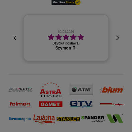
02.08.2026
cyjna,
cja też
Szybka dostawa.
 kuriera
Szymon R.