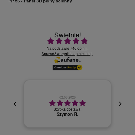
PP 56 - Panel 3D pełny ścienny
P
Świetnie!
Ocena średnia 4.9 na 5
Na podstawie
740 opinii
.
Sprawdź wszystkie opinie
.
tutaj
02.08.2026
cyjna,
cja też
Szybka dostawa.
 kuriera
Szymon R.