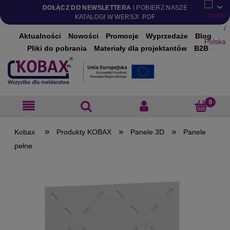
DOŁĄCZ DO NEWSLETTERA
I POBIERZ NASZE
KATALOGI W WERSJI .PDF
Aktualności
Nowości
Promocje
Wyprzedaże
Blog
Pliki do pobrania
Materiały dla projektantów
B2B
»
»
»
Produkty KOBAX
Panele 3D
Panele
pełne