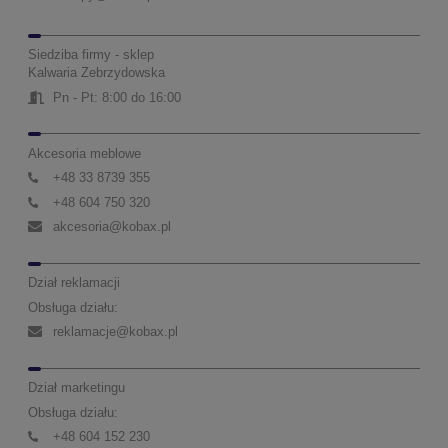
Siedziba firmy - sklep
Kalwaria Zebrzydowska
Pn - Pt: 8:00 do 16:00
Akcesoria meblowe
+48 33 8739 355
+48 604 750 320
akcesoria@kobax.pl
Dział reklamacji
Obsługa działu:
reklamacje@kobax.pl
Dział marketingu
Obsługa działu:
+48 604 152 230