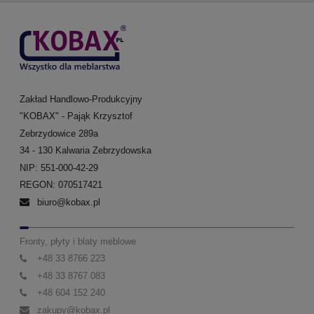
Zakład Handlowo-Produkcyjny
"KOBAX" - Pająk Krzysztof
Zebrzydowice 289a
34 - 130 Kalwaria Zebrzydowska
NIP: 551-000-42-29
REGON: 070517421
biuro@kobax.pl
Fronty, płyty i blaty meblowe
+48 33 8766 223
+48 33 8767 083
+48 604 152 240
zakupy@kobax.pl