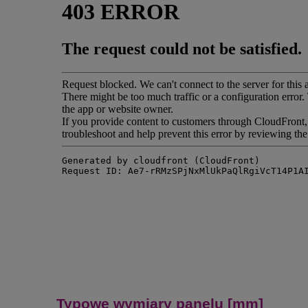
Typowe wymiary panelu [mm]