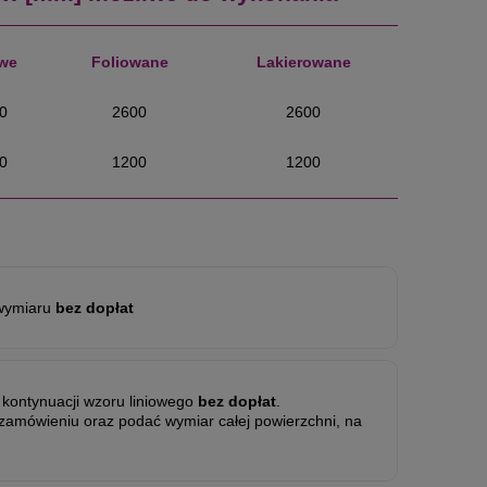
we
Foliowane
Lakierowane
0
2600
2600
0
1200
1200
wymiaru
bez dopłat
ć kontynuacji wzoru liniowego
bez dopłat
.
 zamówieniu oraz podać wymiar całej powierzchni, na