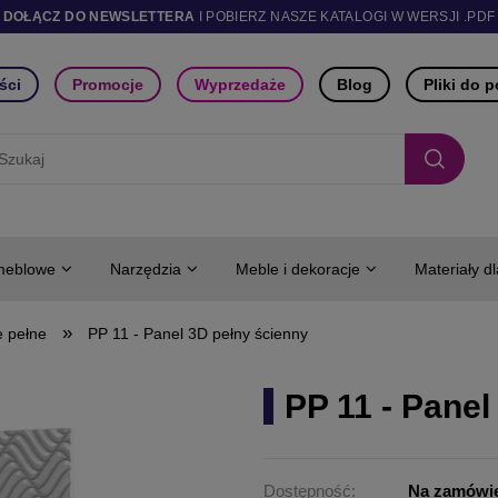
DOŁĄCZ DO NEWSLETTERA
I POBIERZ NASZE KATALOGI W WERSJI .PDF
ści
Promocje
Wyprzedaże
Blog
Pliki do 
meblowe
Narzędzia
Meble i dekoracje
Materiały d
»
e pełne
PP 11 - Panel 3D pełny ścienny
PP 11 - Panel
Dostępność:
Na zamówi