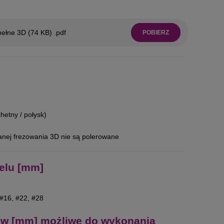
ełne 3D (74 KB) .pdf
POBIERZ
hetny / połysk)
wanej frezowania 3D nie są polerowane
elu [mm]
 #16, #22, #28
w [mm] możliwe do wykonania