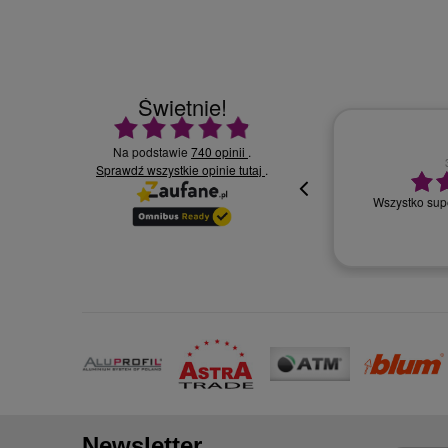
Świetnie!
Ocena średnia 4.9 na 5
Na podstawie
740 opinii
.
Sprawdź wszystkie opinie
30.07.2026
.
tutaj
Wszystko supe
oki
Newsletter