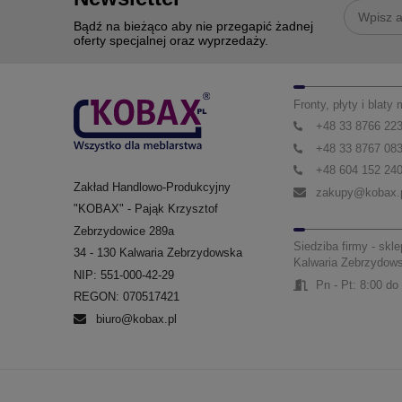
Bądź na bieżąco aby nie przegapić żadnej
oferty specjalnej oraz wyprzedaży.
Fronty, płyty i blaty
+48 33 8766 22
+48 33 8767 08
+48 604 152 24
Zakład Handlowo-Produkcyjny
zakupy@kobax.
"KOBAX" - Pająk Krzysztof
Zebrzydowice 289a
Siedziba firmy - skle
34 - 130 Kalwaria Zebrzydowska
Kalwaria Zebrzydow
NIP: 551-000-42-29
Pn - Pt: 8:00 do
REGON: 070517421
biuro@kobax.pl