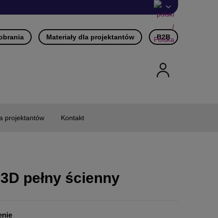
pobrania
Materiały dla projektantów
B2B
la projektantów
Kontakt
 3D pełny ścienny
enie