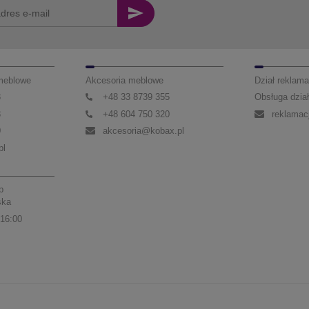
 meblowe
Akcesoria meblowe
Dział reklama
3
+48 33 8739 355
Obsługa dział
3
+48 604 750 320
reklamac
0
akcesoria@kobax.pl
pl
p
ska
 16:00