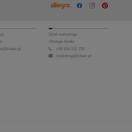
cji
Dział marketingu
u:
Obsługa działu:
je@kobax.pl
+48 604 152 230
marketing@kobax.pl