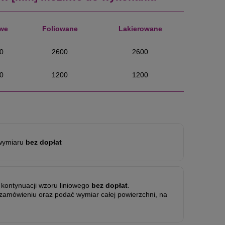
we
Foliowane
Lakierowane
0
2600
2600
0
1200
1200
wymiaru
bez dopłat
ć kontynuacji wzoru liniowego
bez dopłat
.
 zamówieniu oraz podać wymiar całej powierzchni, na