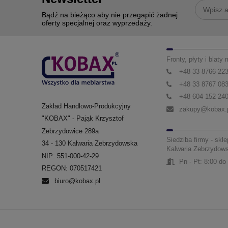
Bądź na bieżąco aby nie przegapić żadnej
oferty specjalnej oraz wyprzedaży.
Fronty, płyty i blaty
+48 33 8766 22
+48 33 8767 08
+48 604 152 24
Zakład Handlowo-Produkcyjny
zakupy@kobax.
"KOBAX" - Pająk Krzysztof
Zebrzydowice 289a
Siedziba firmy - skle
34 - 130 Kalwaria Zebrzydowska
Kalwaria Zebrzydow
NIP: 551-000-42-29
Pn - Pt: 8:00 do
REGON: 070517421
biuro@kobax.pl