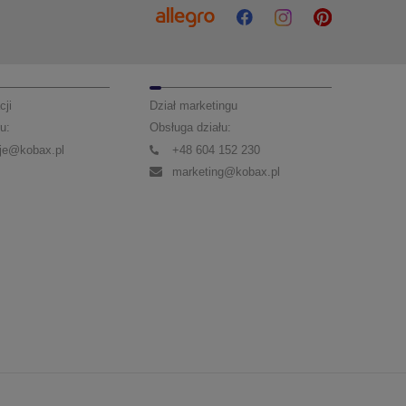
cji
Dział marketingu
u:
Obsługa działu:
je@kobax.pl
+48 604 152 230
marketing@kobax.pl