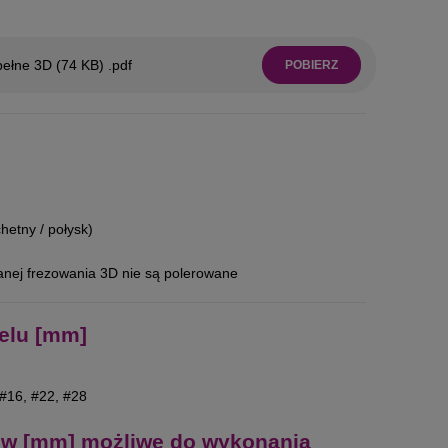
ełne 3D (74 KB) .pdf
POBIERZ
hetny / połysk)
wanej frezowania 3D nie są polerowane
elu [mm]
 #16, #22, #28
w [mm] możliwe do wykonania