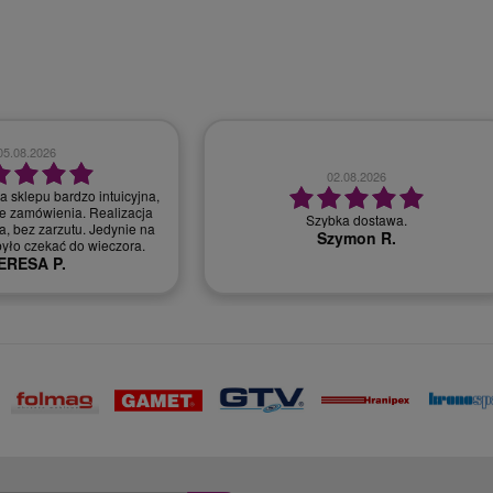
28.07.2026
30.07.2026
bardzo dobry kontakt, szybka realizacja
r, miła i profesjonalna
zamówienia
obsługa.
Monika T.