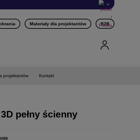
pobrania
Materiały dla projektantów
B2B
la projektantów
Kontakt
 3D pełny ścienny
enie