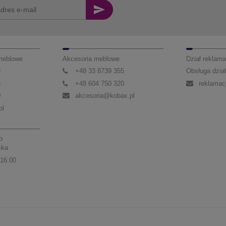
 meblowe
Akcesoria meblowe
Dział reklama
3
+48 33 8739 355
Obsługa dział
3
+48 604 750 320
reklamac
0
akcesoria@kobax.pl
pl
p
ska
 16:00