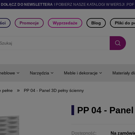
DOŁĄCZ DO NEWSLETTERA
I POBIERZ NASZE KATALOGI W WERSJI .PDF
ści
Promocje
Wyprzedaże
Blog
Pliki do 
meblowe
Narzędzia
Meble i dekoracje
Materiały d
»
e pełne
PP 04 - Panel 3D pełny ścienny
PP 04 - Panel
Dostępność:
Na zamówi