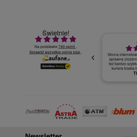
Świetnie!
Ocena średnia 4.9 na 5
Na podstawie
740 opinii
.
Sprawdź wszystkie opinie
30.07.2026
.
tutaj
Wszystko supe
oki
Newsletter