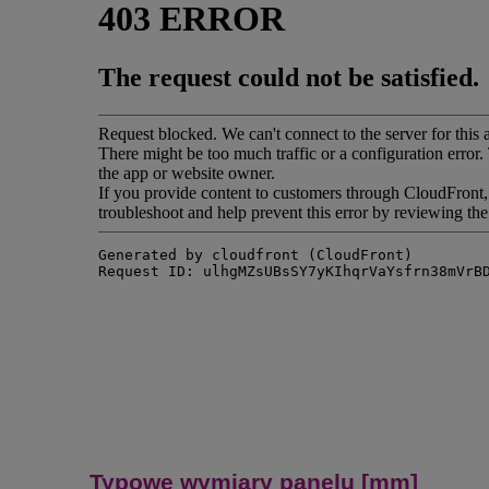
Typowe wymiary panelu [mm]