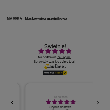
MA 008 A - Maskownica grzejnikowa
P
Świetnie!
Ocena średnia 4.9 na 5
Na podstawie
740 opinii
.
Sprawdź wszystkie opinie
.
tutaj
02.08.2026
cyjna,
cja też
Szybka dostawa.
 kuriera