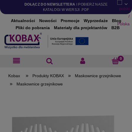
DOŁĄCZ DO NEWSLETTERA
I POBIERZ NASZE
KATALOGI W WERSJI .PDF
Aktualności
Nowości
Promocje
Wyprzedaże
Blog
Pliki do pobrania
Materiały dla projektantów
B2B
»
»
Produkty KOBAX
Maskownice grzejnikowe
»
Maskownice grzejnikowe