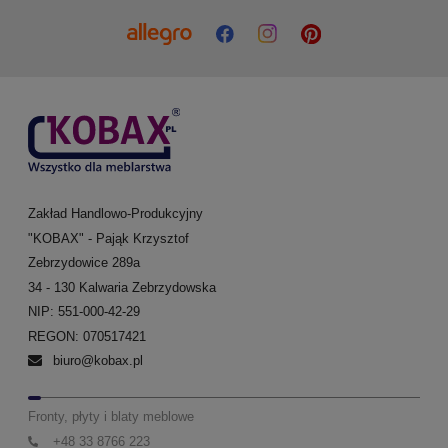
Zakład Handlowo-Produkcyjny
"KOBAX" - Pająk Krzysztof
Zebrzydowice 289a
34 - 130 Kalwaria Zebrzydowska
NIP: 551-000-42-29
REGON: 070517421
biuro@kobax.pl
Fronty, płyty i blaty meblowe
+48 33 8766 223