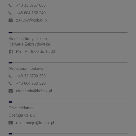
+48 33 8767 083
+48 604 152 240
zakupy@kobax.pl
Siedziba firmy - sklep
Kalwaria Zebrzydowska
Pn - Pt: 8:00 do 16:00
Akcesoria meblowe
+48 33 8739 355
+48 604 750 320
akcesoria@kobax.pl
Dział reklamacji
Obsługa działu:
reklamacje@kobax.pl