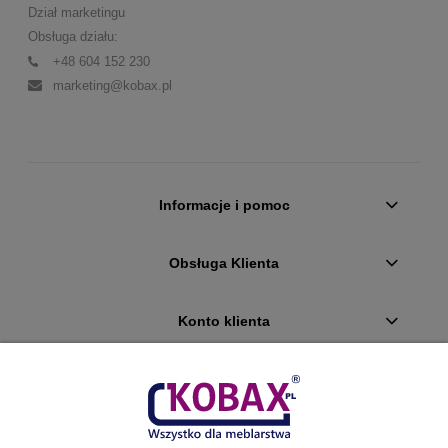
Dział marketingu
Obsługa działu:
+48 604 152 230
marketing@kobax.pl
Informacje i pomoc
Obsługa Klienta
Konto klienta
Płatności i dostawa
Ciekawostki