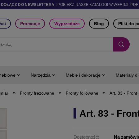
DOŁĄCZ DO NEWSLETTERA
I POBIERZ NASZE KATALOGI W WERSJI .PDF
ści
Promocje
Wyprzedaże
Blog
Pliki do 
meblowe
Narzędzia
Meble i dekoracje
Materiały d
»
»
»
miar
Fronty frezowane
Fronty foliowane
Art. 83 - Fron
Art. 83 - Fro
Dostępność:
Na zamówi