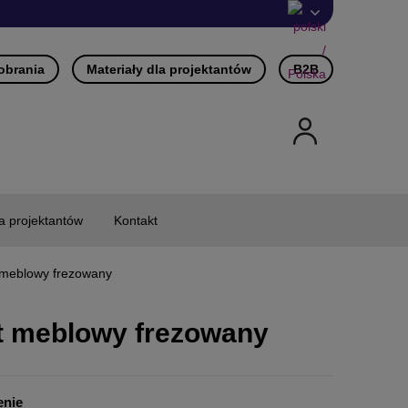
pobrania
Materiały dla projektantów
B2B
la projektantów
Kontakt
t meblowy frezowany
nt meblowy frezowany
enie