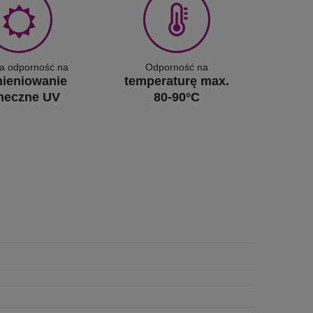
a odporność na
Odporność na
ieniowanie
temperaturę max.
neczne UV
80-90°C