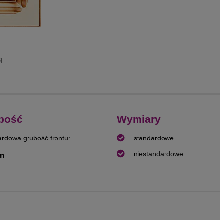
]
bość
Wymiary
ardowa grubość frontu:
standardowe
niestandardowe
m