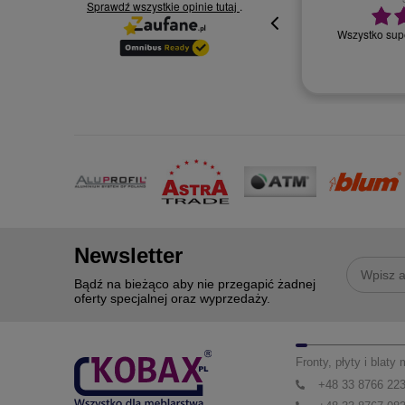
Sprawdź wszystkie opinie
30.07.2026
.
tutaj
Wszystko supe
oki
Newsletter
Bądź na bieżąco aby nie przegapić żadnej
oferty specjalnej oraz wyprzedaży.
Fronty, płyty i blaty
+48 33 8766 22