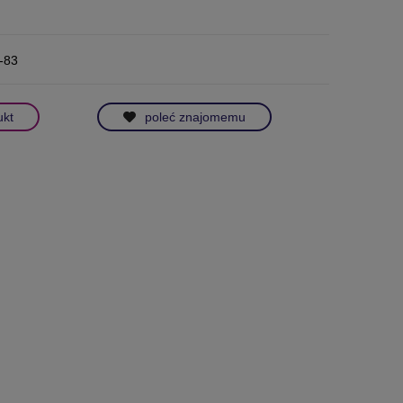
t-83
ukt
poleć znajomemu