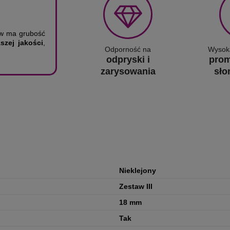
ów ma grubość
szej jakości
,
Odporność na
Wysok
odpryski i
prom
zarysowania
sło
Nieklejony
Zestaw III
18 mm
Tak