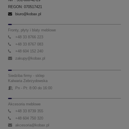
REGON: 070517421
biuro@kobax.pl
Fronty, płyty i blaty meblowe
+48 33 8766 223
+48 33 8767 083
+48 604 152 240
zakupy@kobax.pl
Siedziba firmy - sklep
Kalwaria Zebrzydowska
Pn - Pt: 8:00 do 16:00
Akcesoria meblowe
+48 33 8739 355
+48 604 750 320
akcesoria@kobax.pl