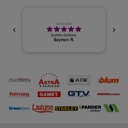
02.08.2026
cyjna,
cja też
Szybka dostawa.
 kuriera
Szymon R.