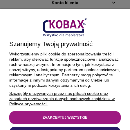
Konto klienta
Płatności i dostawa
Ciekawostki
Szanujemy Twoją prywatność
O firmie
Wykorzystujemy pliki cookie do spersonalizowania treści i
reklam, aby oferować funkcje społecznościowe i analizować
ruch w naszej witrynie. Informacje o tym, jak korzystasz z
naszej witryny, udostępniamy partnerom społecznościowym,
reklamowym i analitycznym. Partnerzy mogą połączyć te
BEZPIECZNE PŁATNOŚCI ORAZ DOSTAWA
informacje z innymi danymi otrzymanymi od Ciebie lub
uzyskanymi podczas korzystania z ich usług.
Szczegóły o używanych przez nas plikach cookie oraz
zasadach przetwarzania danych osobowych znajdziesz w
Polityce prywatności.
ZAAKCEPTUJ WSZYSTKIE
© 1977-2025
kobax.pl