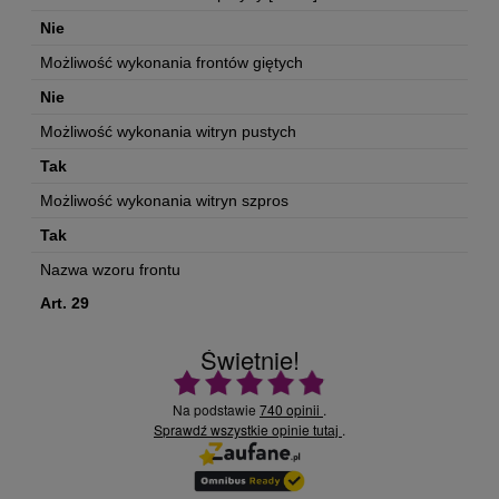
Nie
Możliwość wykonania frontów giętych
Nie
Możliwość wykonania witryn pustych
Tak
Możliwość wykonania witryn szpros
Tak
Nazwa wzoru frontu
Art. 29
Świetnie!
Ocena średnia 4.9 na 5
Na podstawie
740 opinii
.
Sprawdź wszystkie opinie
.
tutaj