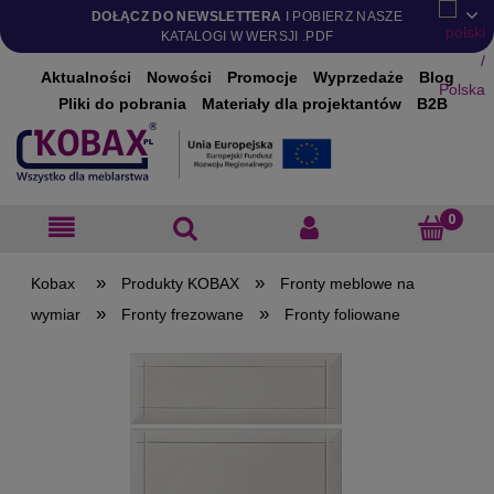
DOŁĄCZ DO NEWSLETTERA
I POBIERZ NASZE
KATALOGI W WERSJI .PDF
Aktualności
Nowości
Promocje
Wyprzedaże
Blog
Pliki do pobrania
Materiały dla projektantów
B2B
»
»
Produkty KOBAX
Fronty meblowe na
»
»
wymiar
Fronty frezowane
Fronty foliowane