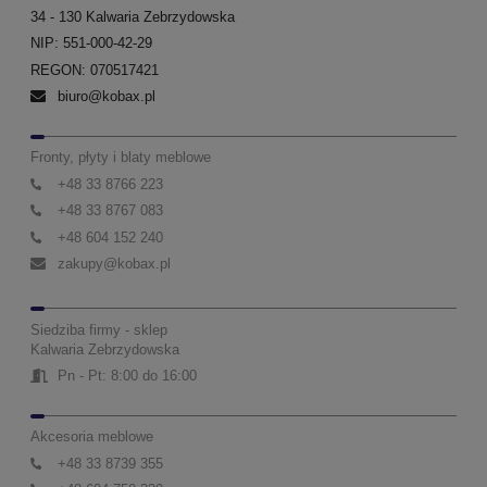
34 - 130 Kalwaria Zebrzydowska
NIP: 551-000-42-29
REGON: 070517421
biuro@kobax.pl
Fronty, płyty i blaty meblowe
+48 33 8766 223
+48 33 8767 083
+48 604 152 240
zakupy@kobax.pl
Siedziba firmy - sklep
Kalwaria Zebrzydowska
Pn - Pt: 8:00 do 16:00
Akcesoria meblowe
+48 33 8739 355