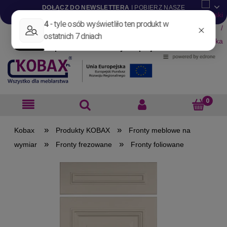
DOŁĄCZ DO NEWSLETTERA
I POBIERZ NASZE
KATALOGI W WERSJI .PDF
Aktualności
Nowości
Promocje
Wyprzedaże
Blog
Pliki do pobrania
Materiały dla projektantów
B2B
»
»
Produkty KOBAX
Fronty meblowe na
»
»
wymiar
Fronty frezowane
Fronty foliowane