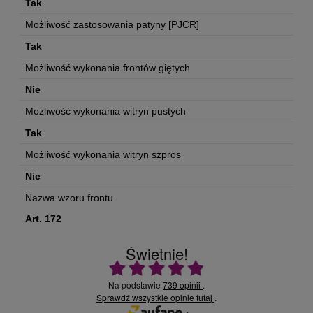
Tak
Możliwość zastosowania patyny [PJCR]
Tak
Możliwość wykonania frontów giętych
Nie
Możliwość wykonania witryn pustych
Tak
Możliwość wykonania witryn szpros
Nie
Nazwa wzoru frontu
Art. 172
Świetnie!
Ocena średnia 4.9 na 5
Na podstawie
739 opinii
.
Sprawdź wszystkie opinie
.
tutaj