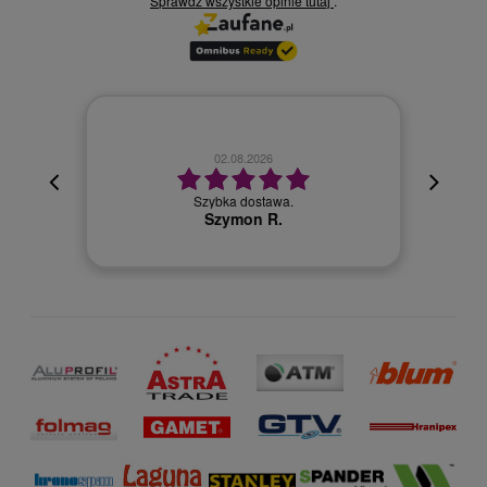
Sprawdź wszystkie opinie
.
tutaj
02.08.2026
cyjna,
cja też
Szybka dostawa.
 kuriera
Szymon R.