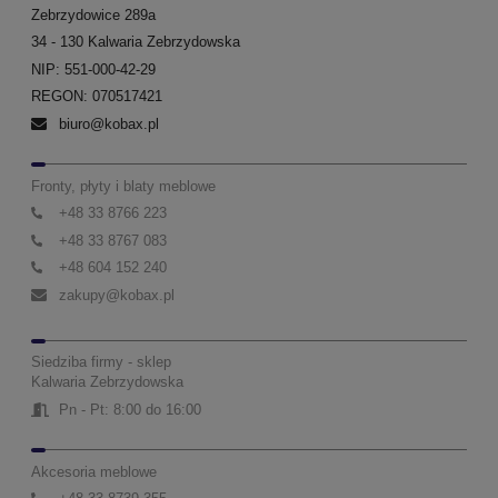
Zebrzydowice 289a
34 - 130 Kalwaria Zebrzydowska
NIP: 551-000-42-29
REGON: 070517421
biuro@kobax.pl
Fronty, płyty i blaty meblowe
+48 33 8766 223
+48 33 8767 083
+48 604 152 240
zakupy@kobax.pl
Siedziba firmy - sklep
Kalwaria Zebrzydowska
Pn - Pt: 8:00 do 16:00
Akcesoria meblowe