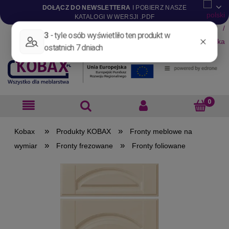
DOŁĄCZ DO NEWSLETTERA
I POBIERZ NASZE
KATALOGI W WERSJI .PDF
Aktualności
Nowości
Promocje
Wyprzedaże
Blog
Pliki do pobrania
Materiały dla projektantów
B2B
»
»
Produkty KOBAX
Fronty meblowe na
»
»
wymiar
Fronty frezowane
Fronty foliowane