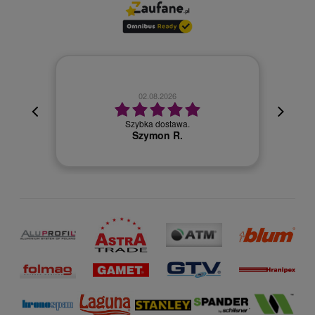
02.08.2026
cyjna,
cja też
Szybka dostawa.
 kuriera
Szymon R.