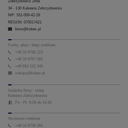
Zebrzydowice 289a
34 - 130 Kalwaria Zebrzydowska
NIP: 551-000-42-29
REGON: 070517421
biuro@kobax.pl
Fronty, płyty i blaty meblowe
+48 33 8766 223
+48 33 8767 083
+48 604 152 240
zakupy@kobax.pl
Siedziba firmy - sklep
Kalwaria Zebrzydowska
Pn - Pt: 8:00 do 16:00
Akcesoria meblowe
+48 33 8739 355