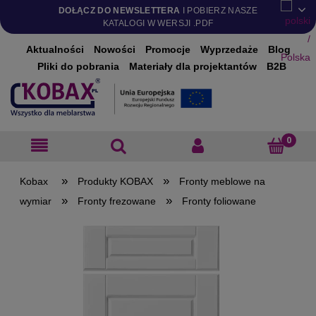
DOŁĄCZ DO NEWSLETTERA
I POBIERZ NASZE
KATALOGI W WERSJI .PDF
Aktualności
Nowości
Promocje
Wyprzedaże
Blog
Pliki do pobrania
Materiały dla projektantów
B2B
»
»
Produkty KOBAX
Fronty meblowe na
»
»
wymiar
Fronty frezowane
Fronty foliowane