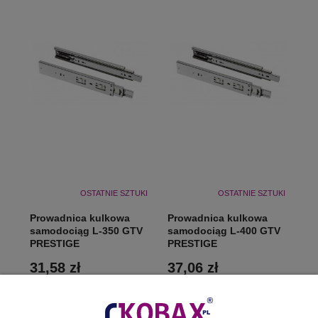
OSTATNIE SZTUKI
OSTATNIE SZTUKI
Prowadnica kulkowa
Prowadnica kulkowa
samodociąg L-350 GTV
samodociąg L-400 GTV
PRESTIGE
PRESTIGE
31,58 zł
37,06 zł
DO KOSZYKA
DO KOSZYKA