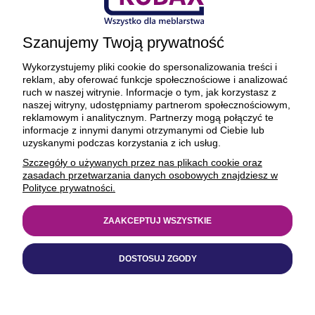
Szanujemy Twoją prywatność
Wykorzystujemy pliki cookie do spersonalizowania treści i
reklam, aby oferować funkcje społecznościowe i analizować
ruch w naszej witrynie. Informacje o tym, jak korzystasz z
naszej witryny, udostępniamy partnerom społecznościowym,
reklamowym i analitycznym. Partnerzy mogą połączyć te
informacje z innymi danymi otrzymanymi od Ciebie lub
uzyskanymi podczas korzystania z ich usług.
Szczegóły o używanych przez nas plikach cookie oraz
zasadach przetwarzania danych osobowych znajdziesz w
Polityce prywatności.
OSTATNIE SZTUKI
OSTATNIE SZTUKI
ZAAKCEPTUJ WSZYSTKIE
Prowadnica kulkowa
Prowadnica kulkowa
samodociąg L-450 GTV
samodociąg L-650 GTV
PRESTIGE
DOSTOSUJ ZGODY
PRESTIGE
40,87 zł
38,56 zł