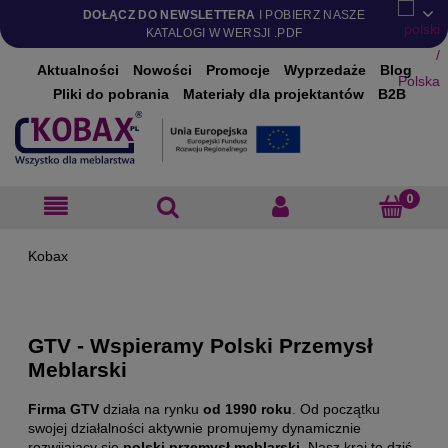
DOŁĄCZ DO NEWSLETTERA
I POBIERZ NASZE
KATALOGI W WERSJI .PDF
Aktualności
Nowości
Promocje
Wyprzedaże
Blog
Pliki do pobrania
Materiały dla projektantów
B2B
GTV - Wspieramy Polski Przemysł
Meblarski
Firma GTV
działa na rynku
od 1990 roku
. Od początku
swojej działalności aktywnie promujemy dynamicznie
rozwijający się
polski przemysł meblarski
. Nasz kraj to dziś