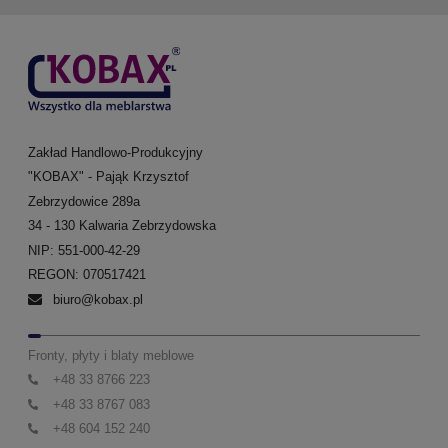
Zakład Handlowo-Produkcyjny
"KOBAX" - Pająk Krzysztof
Zebrzydowice 289a
34 - 130 Kalwaria Zebrzydowska
NIP: 551-000-42-29
REGON: 070517421
biuro@kobax.pl
Fronty, płyty i blaty meblowe
+48 33 8766 223
+48 33 8767 083
+48 604 152 240