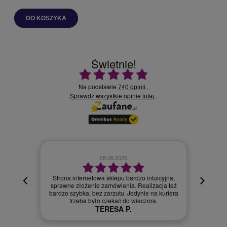
DO KOSZYKA
Świetnie!
Ocena średnia 4.9 na 5
Na podstawie
740 opinii
.
Sprawdź wszystkie opinie
.
tutaj
02.08.2026
icyjna,
acja też
Szybka dostawa.
a kuriera
Szymon R.
.