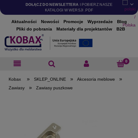
DOŁĄCZ DO NEWSLETTERA
I POBIERZ NASZE
KATALOGI W WERSJI .PDF
Aktualności
Nowości
Promocje
Wyprzedaże
Blog
Pliki do pobrania
Materiały dla projektantów
B2B
»
»
»
SKLEP_ONLINE
Akcesoria meblowe
»
Zawiasy
Zawiasy puszkowe