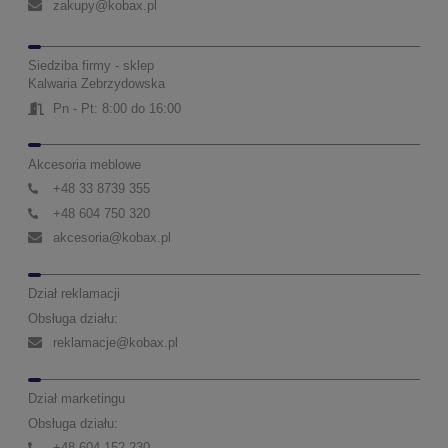
zakupy@kobax.pl
Siedziba firmy - sklep
Kalwaria Zebrzydowska
Pn - Pt: 8:00 do 16:00
Akcesoria meblowe
+48 33 8739 355
+48 604 750 320
akcesoria@kobax.pl
Dział reklamacji
Obsługa działu:
reklamacje@kobax.pl
Dział marketingu
Obsługa działu:
+48 604 152 230