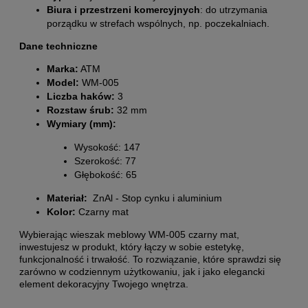
Biura i przestrzeni komercyjnych
: do utrzymania
porządku w strefach wspólnych, np. poczekalniach.
Dane techniczne
Marka:
ATM
Model:
WM-005
Liczba haków:
3
Rozstaw śrub:
32 mm
Wymiary (mm):
Wysokość: 147
Szerokość: 77
Głębokość: 65
Materiał:
ZnAl - Stop cynku i aluminium
Kolor:
Czarny mat
Wybierając wieszak meblowy WM-005 czarny mat,
inwestujesz w produkt, który łączy w sobie estetykę,
funkcjonalność i trwałość. To rozwiązanie, które sprawdzi się
zarówno w codziennym użytkowaniu, jak i jako elegancki
element dekoracyjny Twojego wnętrza.