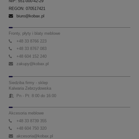
NIP: 551-000-42-29
REGON: 070517421
biuro@kobax.pl
Fronty, płyty i blaty meblowe
+48 33 8766 223
+48 33 8767 083
+48 604 152 240
zakupy@kobax.pl
Siedziba firmy - sklep
Kalwaria Zebrzydowska
Pn - Pt: 8:00 do 16:00
Akcesoria meblowe
+48 33 8739 355
+48 604 750 320
akcesoria@kobax.pl