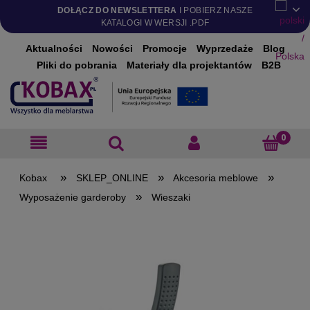
DOŁĄCZ DO NEWSLETTERA
I POBIERZ NASZE
KATALOGI W WERSJI .PDF
Aktualności
Nowości
Promocje
Wyprzedaże
Blog
Pliki do pobrania
Materiały dla projektantów
B2B
»
»
»
SKLEP_ONLINE
Akcesoria meblowe
»
Wyposażenie garderoby
Wieszaki