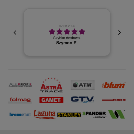
02.08.2026
cyjna,
cja też
Szybka dostawa.
 kuriera
Szymon R.