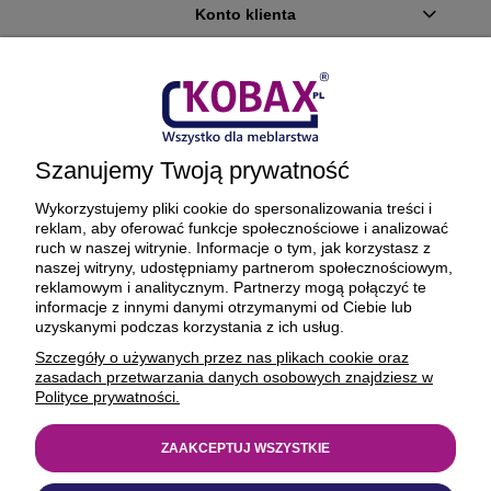
Konto klienta
Płatności i dostawa
Ciekawostki
Szanujemy Twoją prywatność
O firmie
Wykorzystujemy pliki cookie do spersonalizowania treści i
reklam, aby oferować funkcje społecznościowe i analizować
ruch w naszej witrynie. Informacje o tym, jak korzystasz z
naszej witryny, udostępniamy partnerom społecznościowym,
reklamowym i analitycznym. Partnerzy mogą połączyć te
BEZPIECZNE PŁATNOŚCI ORAZ DOSTAWA
informacje z innymi danymi otrzymanymi od Ciebie lub
uzyskanymi podczas korzystania z ich usług.
Szczegóły o używanych przez nas plikach cookie oraz
zasadach przetwarzania danych osobowych znajdziesz w
Polityce prywatności.
ZAAKCEPTUJ WSZYSTKIE
© 1977-2025
kobax.pl