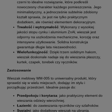
czerni to idealne rozwiązanie, które podkreśli
nowoczesny charakter każdego pomieszczenia. Jego
minimalistyczny, a jednocześnie subtelnie zdobiony
kształt sprawia, że jest nie tylko praktycznym
dodatkiem, ale również elementem dekoracyjnym.
Trwałość i wytrzymałość
: Wykonany z wysokiej
jakości stopu cynku i aluminium ZnAl, wieszak jest
odporny na uszkodzenia mechaniczne, korozję oraz
intensywne użytkowanie. Solidna konstrukcja
gwarantuje długie lata niezawodności.
Wielofunkcyjność
: Dzięki trzem solidnym hakom,
wieszak doskonale nadaje się do wieszania płaszczy,
kurtek, czapek, torebek czy ręczników.
Zastosowanie
Wieszak meblowy WM-005 to uniwersalny produkt, który
sprawdzi się w wielu miejscach, dodając im stylu i
porządkując przestrzeń. Idealnie pasuje do:
Przedpokoju i korytarza
: jako praktyczny element do
wieszania odzieży wierzchniej.
Łazienki
: do zawieszania ręczników czy szlafroków.
Sypialni
: jako dodatkowy wieszak na ubrania.