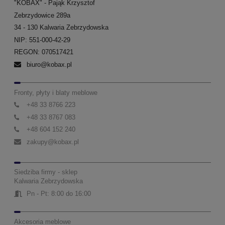
"KOBAX" - Pająk Krzysztof
Zebrzydowice 289a
34 - 130 Kalwaria Zebrzydowska
NIP: 551-000-42-29
REGON: 070517421
biuro@kobax.pl
Fronty, płyty i blaty meblowe
+48 33 8766 223
+48 33 8767 083
+48 604 152 240
zakupy@kobax.pl
Siedziba firmy - sklep
Kalwaria Zebrzydowska
Pn - Pt: 8:00 do 16:00
Akcesoria meblowe