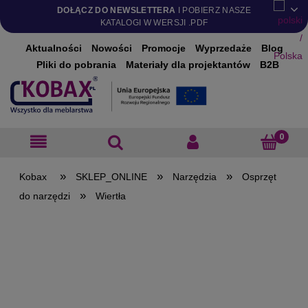
DOŁĄCZ DO NEWSLETTERA
I POBIERZ NASZE
KATALOGI W WERSJI .PDF
Aktualności
Nowości
Promocje
Wyprzedaże
Blog
Pliki do pobrania
Materiały dla projektantów
B2B
»
»
»
SKLEP_ONLINE
Narzędzia
Osprzęt
»
do narzędzi
Wiertła