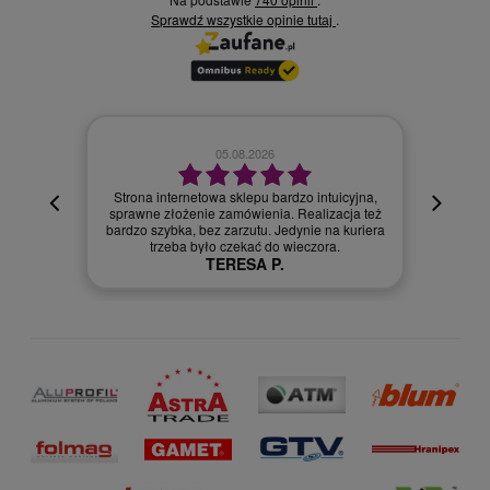
Sprawdź wszystkie opinie
.
tutaj
6
02.08.2026
bardzo intuicyjna,
a. Realizacja też
Szybka dostawa.
 Jedynie na kuriera
Szymon R.
o wieczora.
P.