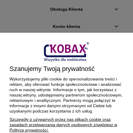
Obsługa Klienta
Konto klienta
Płatności i dostawa
Ciekawostki
Szanujemy Twoją prywatność
O firmie
Wykorzystujemy pliki cookie do spersonalizowania treści i
reklam, aby oferować funkcje społecznościowe i analizować
ruch w naszej witrynie. Informacje o tym, jak korzystasz z
naszej witryny, udostępniamy partnerom społecznościowym,
reklamowym i analitycznym. Partnerzy mogą połączyć te
BEZPIECZNE PŁATNOŚCI ORAZ DOSTAWA
informacje z innymi danymi otrzymanymi od Ciebie lub
uzyskanymi podczas korzystania z ich usług.
Szczegóły o używanych przez nas plikach cookie oraz
zasadach przetwarzania danych osobowych znajdziesz w
Polityce prywatności.