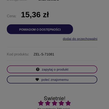
15,36 zł
Cena:
POWIADOM O DOSTĘPNOŚCI
dodaj do przechowalni
Kod produktu:
ZEL-S-71081
zapytaj o produkt
poleć znajomemu
Świetnie!
Ocena średnia 4.9 na 5
Na podstawie
740 opinii
.