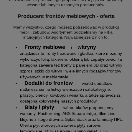
własne lub innych uznanych producentów.
Producent frontów meblowych - oferta
Mamy wszystko, czego możesz potrzebować w produkcji
mebli i zabudów. Asortyment podzieliliśmy na kilka
intuicyjnych kategorii. Najważniejsze z nich to:
Fronty meblowe
witryny
i
–
znajdziesz tu fronty frezowane i gładkie, które możemy
wykończyć folią, lakierem, okleiną lub zapatynować. Ta
kategoria zawiera też fronty z panelem 3D oraz witryny
szpros, szkło do witryn i wiele innych rodzajów frontów
używanych w meblarstwie.
Dodatki do frontów
– wśród dodatków
natkniesz się na listwy wieńczące i sztukateryjne,
pilastry, blendy, kowbojki i winiarki, a także sprawdzisz
dostępną kolorystykę naszych produktów.
Blaty i płyty
– wśród blatów proponujemy
warianty: Postforming, ABS Square Edge, Slim Line,
klejone z litego drewna. Splashback oraz laminaty HPL.
Oferta płyt wiórowych zawiera płyty surowe,
laminowane, MDF (surowe i laminowane), HDF