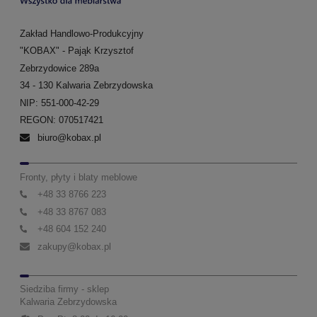
Zakład Handlowo-Produkcyjny
"KOBAX" - Pająk Krzysztof
Zebrzydowice 289a
34 - 130 Kalwaria Zebrzydowska
NIP: 551-000-42-29
REGON: 070517421
biuro@kobax.pl
Fronty, płyty i blaty meblowe
+48 33 8766 223
+48 33 8767 083
+48 604 152 240
zakupy@kobax.pl
Siedziba firmy - sklep
Kalwaria Zebrzydowska