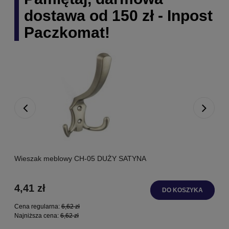
dostawa od 150 zł - Inpost
Paczkomat!
Wieszak meblowy CH-05 DUŻY SATYNA
U
4,41 zł
DO KOSZYKA
Cena regularna:
6,62 zł
C
Najniższa cena:
6,62 zł
N