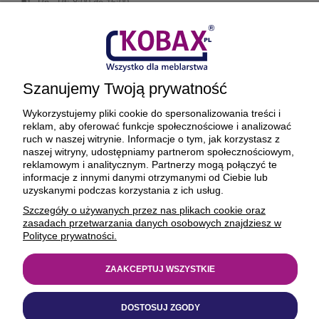
Pn - Pt: 8:00 do 16:00
Akcesoria meblowe
+48 33 8739 355
+48 604 750 320
Szanujemy Twoją prywatność
akcesoria@kobax.pl
Wykorzystujemy pliki cookie do spersonalizowania treści i
reklam, aby oferować funkcje społecznościowe i analizować
Dział reklamacji
ruch w naszej witrynie. Informacje o tym, jak korzystasz z
naszej witryny, udostępniamy partnerom społecznościowym,
Obsługa działu:
reklamowym i analitycznym. Partnerzy mogą połączyć te
reklamacje@kobax.pl
informacje z innymi danymi otrzymanymi od Ciebie lub
uzyskanymi podczas korzystania z ich usług.
Dział marketingu
Szczegóły o używanych przez nas plikach cookie oraz
zasadach przetwarzania danych osobowych znajdziesz w
Obsługa działu:
Polityce prywatności.
+48 604 152 230
marketing@kobax.pl
ZAAKCEPTUJ WSZYSTKIE
DOSTOSUJ ZGODY