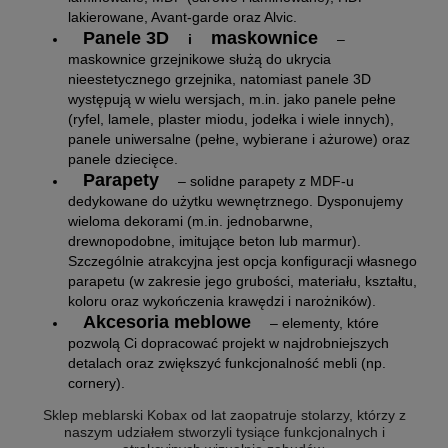
lakierowane, Avant-garde oraz Alvic.
Panele 3D
maskownice
i
–
maskownice grzejnikowe służą do ukrycia
nieestetycznego grzejnika, natomiast panele 3D
występują w wielu wersjach, m.in. jako panele pełne
(ryfel, lamele, plaster miodu, jodełka i wiele innych),
panele uniwersalne (pełne, wybierane i ażurowe) oraz
panele dziecięce.
Parapety
– solidne parapety z MDF-u
dedykowane do użytku wewnętrznego. Dysponujemy
wieloma dekorami (m.in. jednobarwne,
drewnopodobne, imitujące beton lub marmur).
Szczególnie atrakcyjna jest opcja konfiguracji własnego
parapetu (w zakresie jego grubości, materiału, kształtu,
koloru oraz wykończenia krawędzi i narożników).
Akcesoria meblowe
– elementy, które
pozwolą Ci dopracować projekt w najdrobniejszych
detalach oraz zwiększyć funkcjonalność mebli (np.
cornery).
Sklep meblarski Kobax od lat zaopatruje stolarzy, którzy z
naszym udziałem stworzyli tysiące funkcjonalnych i