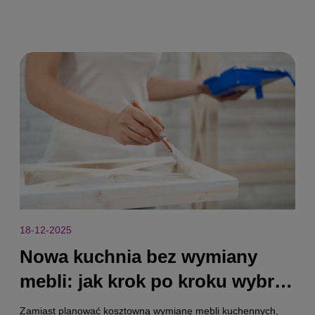
18-12-2025
​Nowa kuchnia bez wymiany
mebli: jak krok po kroku wybrać
farbę do mebli kuchennych?
Zamiast planować kosztowną wymianę mebli kuchennych,