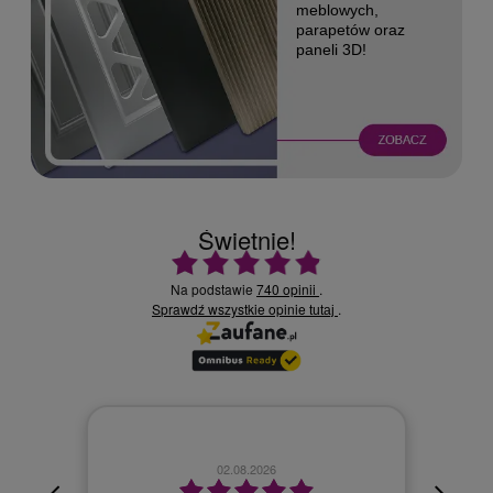
meblowych,
parapetów oraz
paneli 3D!
Świetnie!
Ocena średnia 4.9 na 5
Na podstawie
740 opinii
.
Sprawdź wszystkie opinie
.
tutaj
02.08.2026
cyjna,