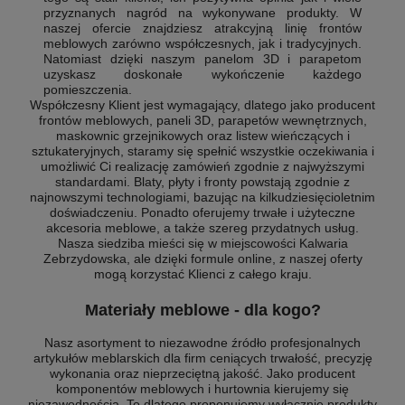
przyznanych nagród na wykonywane produkty. W
naszej ofercie znajdziesz atrakcyjną linię frontów
meblowych zarówno współczesnych, jak i tradycyjnych.
Natomiast dzięki naszym panelom 3D i parapetom
uzyskasz doskonałe wykończenie każdego
pomieszczenia.
Współczesny Klient jest wymagający, dlatego jako producent
frontów meblowych, paneli 3D, parapetów wewnętrznych,
maskownic grzejnikowych oraz listew wieńczących i
sztukateryjnych, staramy się spełnić wszystkie oczekiwania i
umożliwić Ci realizację zamówień zgodnie z najwyższymi
standardami. Blaty, płyty i fronty powstają zgodnie z
najnowszymi technologiami, bazując na kilkudziesięcioletnim
doświadczeniu. Ponadto oferujemy trwałe i użyteczne
akcesoria meblowe, a także szereg przydatnych usług.
Nasza siedziba mieści się w miejscowości Kalwaria
Zebrzydowska, ale dzięki formule online, z naszej oferty
mogą korzystać Klienci z całego kraju.
Materiały meblowe - dla kogo?
Nasz asortyment to niezawodne źródło profesjonalnych
artykułów meblarskich dla firm ceniących trwałość, precyzję
wykonania oraz nieprzeciętną jakość. Jako producent
komponentów meblowych i hurtownia kierujemy się
niezawodnością. To dlatego proponujemy wyłącznie produkty