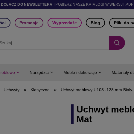
DOŁĄCZ DO NEWSLETTERA
I POBIERZ NASZE KATALOGI W WERSJI .PDF
ści
Promocje
Wyprzedaże
Blog
Pliki do 
meblowe
Narzędzia
Meble i dekoracje
Materiały d
»
»
Uchwyty
Klasyczne
Uchwyt meblowy U103 -128 mm Biały
Uchwyt mebl
Mat