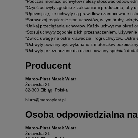
*Podczas montażu uchwytów należy stosować odpowiednie
*Czyść uchwyty zgodnie z zaleceniami producenta, aby u
*Upewnij się, że uchwyty są prawidłowo zamocowane i st
*Sprawdzaj regularnie stan uchwytów, w tym śruby, wkręt
*Unikaj przeciążania uchwytów. Każdy uchwyt ma określo
*Stosuj uchwyty zgodnie z ich przeznaczeniem. Używanie
*Zwróć uwagę na ostre krawędzie i rogi uchwytów. Ostre 
*Uchwyty powinny być wykonane z materiałów bezpiecznyc
*Uchwyty przeznaczone dla dzieci powinny spełniać doda
Producent
Marco-Plast Marek Wiatr
Żuławska 21
82-300 Elbląg, Polska
biuro@marcoplast.pl
Osoba odpowiedzialna na
Marco-Plast Marek Wiatr
Żuławska 21