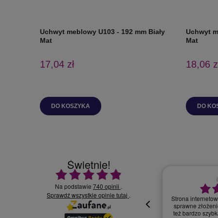
Uchwyt meblowy U103 - 192 mm Biały
Uchwyt m
Mat
Mat
17,04 zł
18,06 z
DO KOSZYKA
DO KO
Świetnie!
Ocena średnia 4.9 na 5
Na podstawie
740 opinii
.
Sprawdź wszystkie opinie
30.07.2026
.
tutaj
Wszystko supe
oki