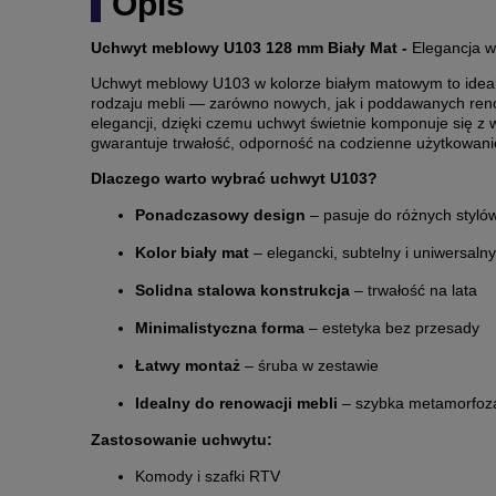
Opis
Uchwyt meblowy U103 128 mm Biały Mat -
Elegancja w
Uchwyt meblowy U103 w kolorze białym matowym to ideal
rodzaju mebli — zarówno nowych, jak i poddawanych renowa
elegancji, dzięki czemu uchwyt świetnie komponuje się z
gwarantuje trwałość, odporność na codzienne użytkowanie
Dlaczego warto wybrać uchwyt U103?
Ponadczasowy design
– pasuje do różnych styló
Kolor biały mat
– elegancki, subtelny i uniwersalny
Solidna stalowa konstrukcja
– trwałość na lata
Minimalistyczna forma
– estetyka bez przesady
Łatwy montaż
– śruba w zestawie
Idealny do renowacji mebli
– szybka metamorfoz
Zastosowanie uchwytu:
Komody i szafki RTV