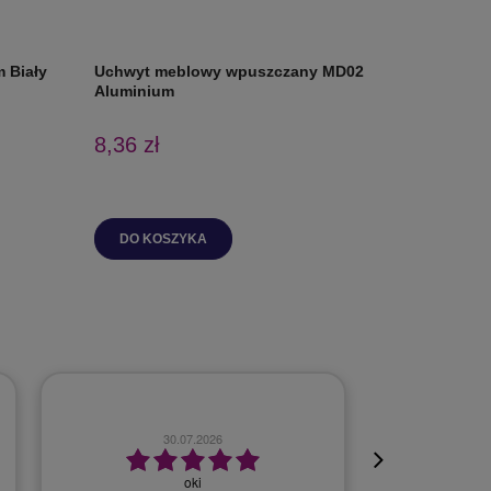
 Biały
Uchwyt meblowy wpuszczany MD02
Uchwyt 
Aluminium
8,36 zł
43,96 z
Cena regul
Najniższa 
DO KOSZYKA
DO K
23.07.2026
Szybko, bezproblemowo.