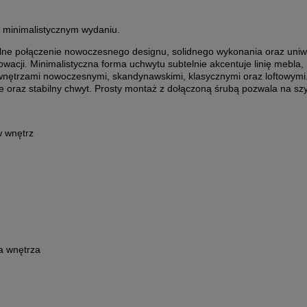
 minimalistycznym wydaniu.
ne połączenie nowoczesnego designu, solidnego wykonania oraz uni
cji. Minimalistyczna forma uchwytu subtelnie akcentuje linię mebla, n
 wnętrzami nowoczesnymi, skandynawskimi, klasycznymi oraz loftowymi.
 oraz stabilny chwyt. Prosty montaż z dołączoną śrubą pozwala na szy
w wnętrz
a wnętrza