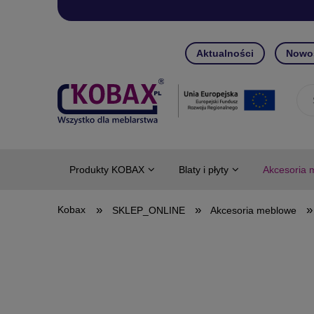
Aktualności
Nowo
Produkty KOBAX
Blaty i płyty
Akcesoria 
»
»
»
SKLEP_ONLINE
Akcesoria meblowe