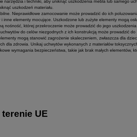
 narzędzia i techniki, aby uniknąć uszkodzenia mebla lub samego uc
niknąć uszkodzeń materiału.
abilne. Nieprawidłowe zamocowanie może prowadzić do ich poluzowania
y i inne elementy mocujące. Uszkodzone lub zużyte elementy mogą osła
ną nośność, której przekroczenie może prowadzić do jego uszkodzenia 
 uchwytów do celów niezgodnych z ich konstrukcją może prowadzić do 
elementy mogą stanowić zagrożenie skaleczeniem, zwłaszcza dla dzieci
h dla zdrowia. Unikaj uchwytów wykonanych z materiałów toksycznych 
tkowe wymagania bezpieczeństwa, takie jak brak małych elementów, któ
 terenie UE