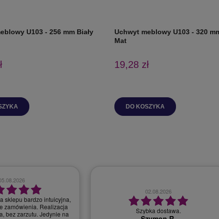
eblowy U103 - 256 mm Biały
Uchwyt meblowy U103 - 320 mm
Mat
ł
19,28 zł
SZYKA
DO KOSZYKA
28.07.2026
30.07.2026
bardzo dobry kontakt, szybka realizacja
r, miła i profesjonalna
zamówienia
obsługa.