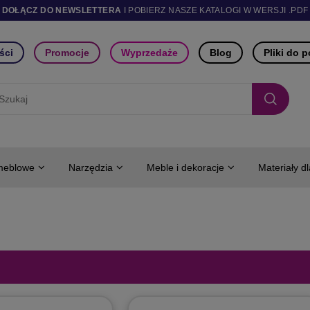
DOŁĄCZ DO NEWSLETTERA
I POBIERZ NASZE KATALOGI W WERSJI .PDF
ści
Promocje
Wyprzedaże
Blog
Pliki do 
meblowe
Narzędzia
Meble i dekoracje
Materiały d