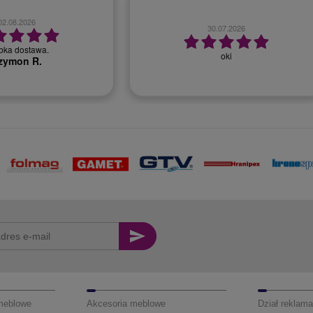
28.07.2026
23.07.2026
ry kontakt, szybka realizacja
zamówienia
Szybko, bezproblemowo.
Monika T.
 meblowe
Akcesoria meblowe
Dział reklama