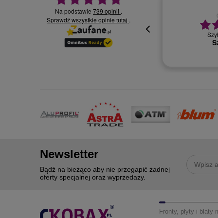
Na podstawie
739 opinii
.
30.07.2026
Sprawdź wszystkie opinie
.
tutaj
bardzo dob
Wszystko super, miła i profesjonalna
obsługa.
Newsletter
Bądź na bieżąco aby nie przegapić żadnej
oferty specjalnej oraz wyprzedaży.
Fronty, płyty i blaty