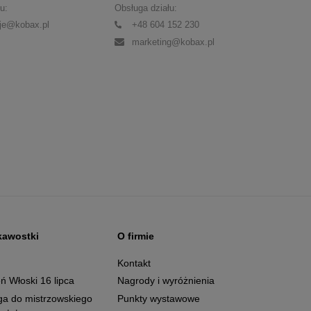
u:
Obsługa działu:
je@kobax.pl
+48 604 152 230
marketing@kobax.pl
kawostki
O firmie
g
Kontakt
ń Włoski 16 lipca
Nagrody i wyróżnienia
ga do mistrzowskiego
Punkty wystawowe