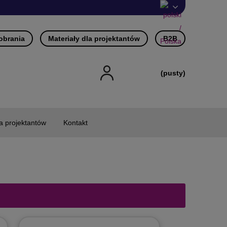
pobrania
Materiały dla projektantów
B2B
(pusty)
la projektantów
Kontakt