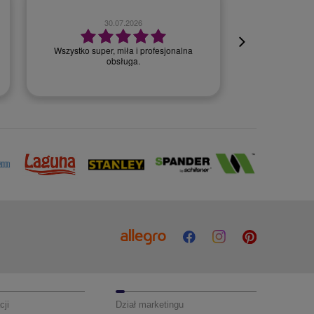
21.07.2026
Obsługa 
ekspresowa
*****
sz
cji
Dział marketingu