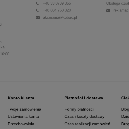
3
+48 33 8739 355
Obsługa dział
3
+48 604 750 320
reklamac
0
akcesoria@kobax.pl
pl
p
ska
 16:00
Konto klienta
Płatności i dostawa
Cie
Twoje zamówienia
Formy płatności
Blo
Ustawienia konta
Czas i koszty dostawy
Dzie
Przechowalnia
Czas realizacji zamówień
Dro