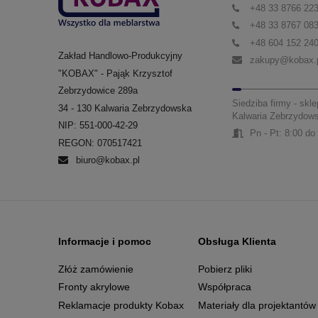
+48 33 8766 22
+48 33 8767 08
+48 604 152 24
Zakład Handlowo-Produkcyjny
zakupy@kobax.
"KOBAX" - Pająk Krzysztof
Zebrzydowice 289a
Siedziba firmy - skle
34 - 130 Kalwaria Zebrzydowska
Kalwaria Zebrzydow
NIP: 551-000-42-29
Pn - Pt: 8:00 do
REGON: 070517421
biuro@kobax.pl
Informacje i pomoc
Obsługa Klienta
Złóż zamówienie
Pobierz pliki
Fronty akrylowe
Współpraca
Reklamacje produkty Kobax
Materiały dla projektantów