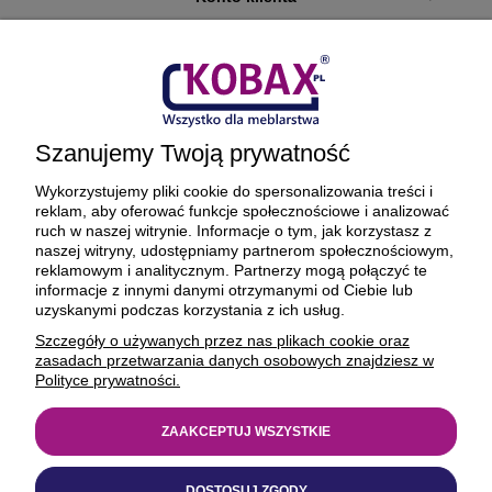
Płatności i dostawa
Ciekawostki
Szanujemy Twoją prywatność
O firmie
Wykorzystujemy pliki cookie do spersonalizowania treści i
reklam, aby oferować funkcje społecznościowe i analizować
ruch w naszej witrynie. Informacje o tym, jak korzystasz z
naszej witryny, udostępniamy partnerom społecznościowym,
reklamowym i analitycznym. Partnerzy mogą połączyć te
BEZPIECZNE PŁATNOŚCI ORAZ DOSTAWA
informacje z innymi danymi otrzymanymi od Ciebie lub
uzyskanymi podczas korzystania z ich usług.
Szczegóły o używanych przez nas plikach cookie oraz
zasadach przetwarzania danych osobowych znajdziesz w
Polityce prywatności.
ZAAKCEPTUJ WSZYSTKIE
© 1977-2025
kobax.pl
DOSTOSUJ ZGODY