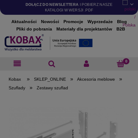
DOŁĄCZ DO NEWSLETTERA
I POBIERZ NASZE
KATALOGI W WERSJI .PDF
Aktualności
Nowości
Promocje
Wyprzedaże
Blog
Pliki do pobrania
Materiały dla projektantów
B2B
»
»
»
SKLEP_ONLINE
Akcesoria meblowe
»
Szuflady
Zestawy szuflad