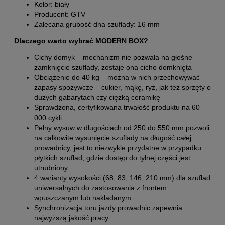
Kolor: biały
Producent: GTV
Zalecana grubość dna szuflady: 16 mm
Dlaczego warto wybrać MODERN BOX?
Cichy domyk – mechanizm nie pozwala na głośne
zamknięcie szuflady, zostaje ona cicho domknięta
Obciążenie do 40 kg – można w nich przechowywać
zapasy spożywcze – cukier, mąkę, ryż, jak też sprzęty o
dużych gabarytach czy ciężką ceramikę
Sprawdzona, certyfikowana trwałość produktu na 60
000 cykli
Pełny wysuw w długościach od 250 do 550 mm pozwoli
na całkowite wysunięcie szuflady na długość całej
prowadnicy, jest to niezwykle przydatne w przypadku
płytkich szuflad, gdzie dostęp do tylnej części jest
utrudniony
4 warianty wysokości (68, 83, 146, 210 mm) dla szuflad
uniwersalnych do zastosowania z frontem
wpuszczanym lub nakładanym
Synchronizacja toru jazdy prowadnic zapewnia
najwyższą jakość pracy