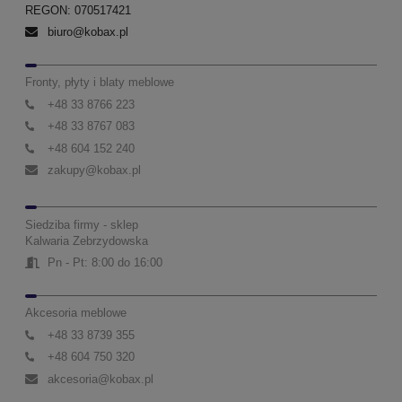
REGON: 070517421
biuro@kobax.pl
Fronty, płyty i blaty meblowe
+48 33 8766 223
+48 33 8767 083
+48 604 152 240
zakupy@kobax.pl
Siedziba firmy - sklep
Kalwaria Zebrzydowska
Pn - Pt: 8:00 do 16:00
Akcesoria meblowe
+48 33 8739 355
+48 604 750 320
akcesoria@kobax.pl