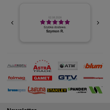
02.08.2026
cyjna,
cja też
Szybka dostawa.
 kuriera
Szymon R.