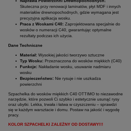
Naprawa Powierzchni Drewnopochodnych:
Skuteczna przy renowacji laminatów, płyt MDF i innych
materiałów drewnopochodnych, gdzie wymagana jest
precyzyjna aplikacja wosku.
Praca z Woskami C40:
Zaprojektowana specjalnie do
wosków o numeracji C40, gwarantując optymalne
rezultaty podczas ich użycia.
Dane Techniczne
Materiał:
Wysokiej jakości tworzywo sztuczne
Typ Wosku:
Przeznaczona do wosków miękkich (C40)
Funkcje:
Nakładanie wosku, usuwanie nadmiaru
wosku
Bezpieczeństwo:
Nie rysuje i nie uszkadza
powierzchni
Szpachelka do wosków miękkich C40 OTTIMO to niezawodne
narzędzie, które pozwoli Ci szybko i estetycznie usunąć rysy
oraz ubytki. Lekka, trwała i łatwa w czyszczeniu – sprawdzi
się w każdym warsztacie i domu. Postaw na jakość i wygodę
pracy.
KOLOR SZPACHELKI ZALEŻNY OD DOSTAWY!!!