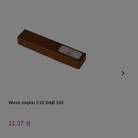
Wosk miękki C12 DĄB 133
W
11,37 zł