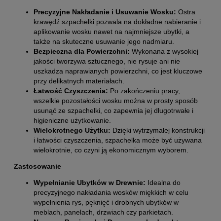
Precyzyjne Nakładanie i Usuwanie Wosku:
Ostra
krawędź szpachelki pozwala na dokładne nabieranie i
aplikowanie wosku nawet na najmniejsze ubytki, a
także na skuteczne usuwanie jego nadmiaru.
Bezpieczna dla Powierzchni:
Wykonana z wysokiej
jakości tworzywa sztucznego, nie rysuje ani nie
uszkadza naprawianych powierzchni, co jest kluczowe
przy delikatnych materiałach.
Łatwość Czyszczenia:
Po zakończeniu pracy,
wszelkie pozostałości wosku można w prosty sposób
usunąć ze szpachelki, co zapewnia jej długotrwałe i
higieniczne użytkowanie.
Wielokrotnego Użytku:
Dzięki wytrzymałej konstrukcji
i łatwości czyszczenia, szpachelka może być używana
wielokrotnie, co czyni ją ekonomicznym wyborem.
Zastosowanie
Wypełnianie Ubytków w Drewnie:
Idealna do
precyzyjnego nakładania wosków miękkich w celu
wypełnienia rys, pęknięć i drobnych ubytków w
meblach, panelach, drzwiach czy parkietach.