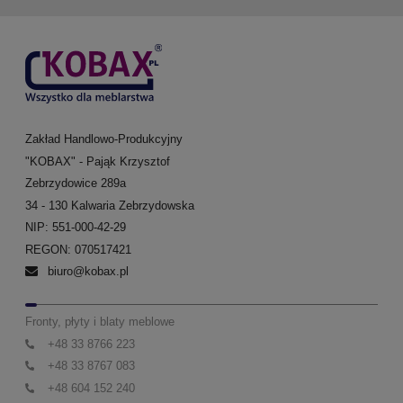
Zakład Handlowo-Produkcyjny
"KOBAX" - Pająk Krzysztof
Zebrzydowice 289a
34 - 130 Kalwaria Zebrzydowska
NIP: 551-000-42-29
REGON: 070517421
biuro@kobax.pl
Fronty, płyty i blaty meblowe
+48 33 8766 223
+48 33 8767 083
+48 604 152 240