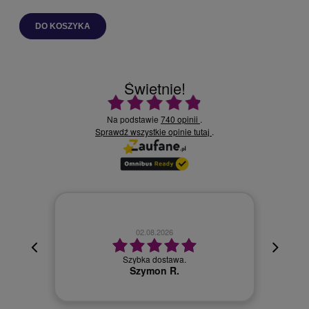
DO KOSZYKA
Świetnie!
Ocena średnia 4.9 na 5
Na podstawie
740 opinii
.
Sprawdź wszystkie opinie
.
tutaj
02.08.2026
cyjna,
cja też
Szybka dostawa.
 kuriera
Szymon R.