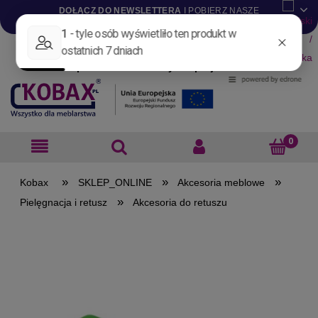
DOŁĄCZ DO NEWSLETTERA
I POBIERZ NASZE
KATALOGI W WERSJI .PDF
Aktualności
Nowości
Promocje
Wyprzedaże
Blog
Pliki do pobrania
Materiały dla projektantów
B2B
»
»
»
SKLEP_ONLINE
Akcesoria meblowe
»
Pielęgnacja i retusz
Akcesoria do retuszu