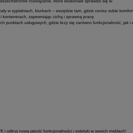
wszechstronne rozwiązanie, które doskonale sprawdzi się w:
fy w sypialniach, biurkach – wszędzie tam, gdzie cenisz sobie komfort
i kontenerach, zapewniając cichą i sprawną pracę.
h punktach usługowych, gdzie liczy się zarówno funkcjonalność, jak i 
odkryj nową jakość funkcjonalności i estetyki w swoich meblach!