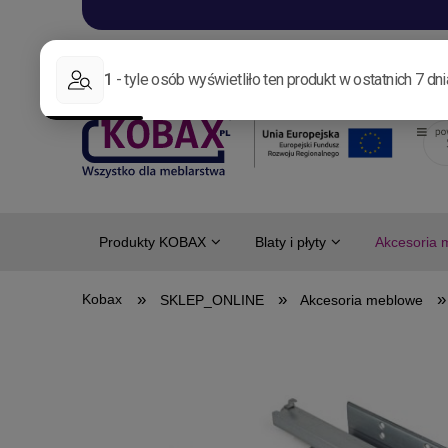
Aktualności
Nowo
Produkty KOBAX
Blaty i płyty
Akcesoria 
»
»
»
SKLEP_ONLINE
Akcesoria meblowe