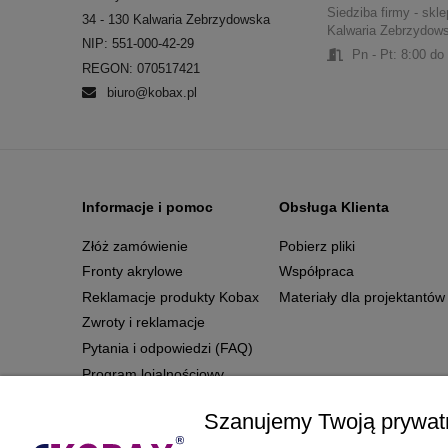
Siedziba firmy - skle
34 - 130 Kalwaria Zebrzydowska
Kalwaria Zebrzydow
NIP: 551-000-42-29
Pn - Pt: 8:00 do
REGON: 070517421
biuro@kobax.pl
Informacje i pomoc
Obsługa Klienta
Złóż zamówienie
Pobierz pliki
Fronty akrylowe
Współpraca
Reklamacje produkty Kobax
Materiały dla projektantów
Zwroty i reklamacje
Pytania i odpowiedzi (FAQ)
Program lojalnościowy
Regulamin
Szanujemy Twoją prywat
Polityka prywatności