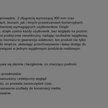
u prowadnic. Z długością wynoszącą 300 mm oraz
, biurach, jak i innych przestrzeniach komercyjnych.
jbardziej wymagających użytkowników. Dzięki
y, dzięki czemu każdy użytkownik, bez względu na poziom
t praktycznie niewidoczny, nadając szufladzie wyjątkowy,
montażu to gwarancja solidności, ten produkt nie tylko
do wnętrza, ułatwiając przechowywanie i łatwy dostęp do
ch rozwiązań w jednym wyjątkowym produkcie meblowym.
wa się płynnie i bezgłośnie, co znacząco podnosi
h przedmiotów.
owoczesny i estetyczny wygląd.
ości, co pozwala zaoszczędzić czas.
asowanie szuflady do konstrukcji mebla.
kowanie.