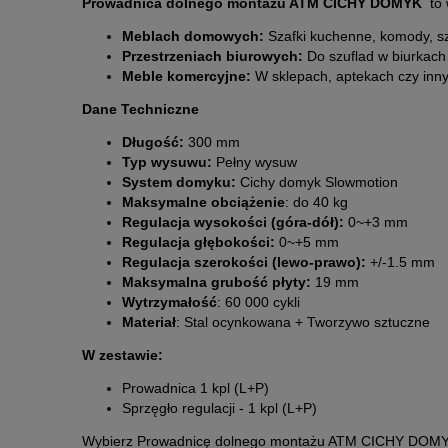
Prowadnica dolnego montażu ATM CICHY DOMYK
to 
Meblach domowych:
Szafki kuchenne, komody, sza
Przestrzeniach biurowych:
Do szuflad w biurkach 
Meble komercyjne:
W sklepach, aptekach czy innyc
Dane Techniczne
Długość:
300 mm
Typ wysuwu:
Pełny wysuw
System domyku:
Cichy domyk Slowmotion
Maksymalne obciążenie
: do 40 kg
Regulacja wysokości (góra-dół):
0~+3 mm
Regulacja głębokości:
0~+5 mm
Regulacja szerokości (lewo-prawo):
+/-1.5 mm
Maksymalna grubość płyty:
19 mm
Wytrzymałość
: 60 000 cykli
Materiał
: Stal ocynkowana + Tworzywo sztuczne
W zestawie:
Prowadnica 1 kpl (L+P)
Sprzęgło regulacji - 1 kpl (L+P)
Wybierz Prowadnicę dolnego montażu ATM CICHY DOMYK i 