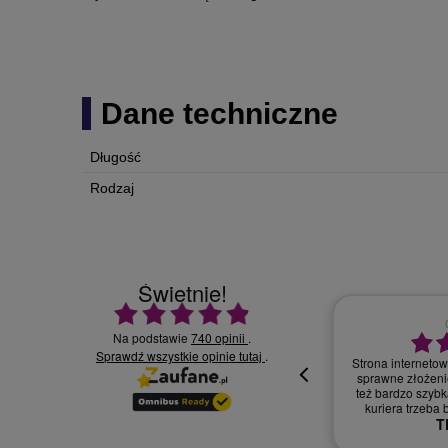
Dane techniczne
Długość
Rodzaj
Świetnie!
Ocena średnia 4.9 na 5
Na podstawie
740 opinii
.
Sprawdź wszystkie opinie
30.07.2026
.
tutaj
Wszystko supe
oki