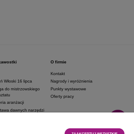
kawostki
O firmie
g
Kontakt
ń Włoski 16 lipca
Nagrody i wyróżnienia
ga do mistrzowskiego
Punkty wystawowe
ztatu
Oferty pracy
ria aranżacji
tawa dawnych narzędzi
ZAAKCEPTUJ WSZYSTKIE