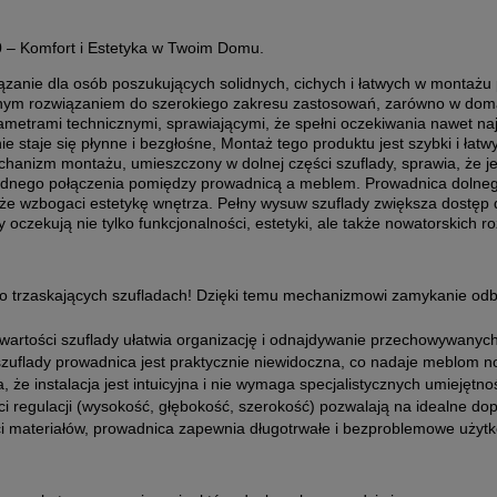
0
– Komfort i Estetyka w Twoim Domu.
ązanie dla osób poszukujących solidnych, cichych i łatwych w montaż
ym rozwiązaniem do szerokiego zakresu zastosowań, zarówno w domach
metrami technicznymi, sprawiającymi, że spełni oczekiwania nawet na
aje się płynne i bezgłośne, Montaż tego produktu jest szybki i łatw
anizm montażu, umieszczony w dolnej części szuflady, sprawia, że jes
idnego połączenia pomiędzy prowadnicą a meblem. Prowadnica dolnego 
kże wzbogaci estetykę wnętrza. Pełny wysuw szuflady zwiększa dostęp 
y oczekują nie tylko funkcjonalności, estetyki, ale także nowatorski
 trzaskających szufladach! Dzięki temu mechanizmowi zamykanie odby
artości szuflady ułatwia organizację i odnajdywanie przechowywanyc
zuflady prowadnica jest praktycznie niewidoczna, co nadaje meblom n
, że instalacja jest intuicyjna i nie wymaga specjalistycznych umiejętn
i regulacji (wysokość, głębokość, szerokość) pozwalają na idealne dop
i materiałów, prowadnica zapewnia długotrwałe i bezproblemowe użyt