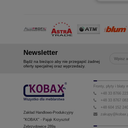
Newsletter
Bądź na bieżąco aby nie przegapić żadnej
oferty specjalnej oraz wyprzedaży.
Fronty, płyty i blaty
+48 33 8766 22
+48 33 8767 08
+48 604 152 24
Zakład Handlowo-Produkcyjny
zakupy@kobax.
"KOBAX" - Pająk Krzysztof
Zebrzydowice 289a