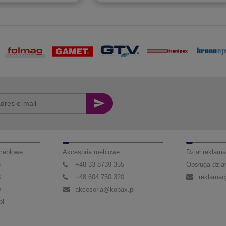
 meblowe
Akcesoria meblowe
Dział reklama
3
+48 33 8739 355
Obsługa dział
3
+48 604 750 320
reklamac
0
akcesoria@kobax.pl
pl