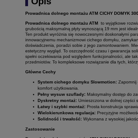
Opis
Prowadnica dolnego montażu ATM CICHY DOMYK 30
Prowadnica dolnego montażu ATM
to wyjątkowe rozwi
grubością maksymalną płyty wynoszącą 19 mm jest idealn
Ten produkt wyróżnia się nowoczesnymi doskonałymi para
innowacyjnemu mechanizmowi cichego domyku, zamykanie st
doświadczenia, poradzi sobie z jego zamontowaniem. Mech
estetyczny wygląd. To oszczędność czasu i gwarancja sol
spełni oczekiwania pod względem funkcjonalności, ale ta
przedmiotów. To kompleksowe rozwiązanie dla tych, którz
Główne Cechy
System cichego domyku Slowmotion:
Zapomnij o
komfort użytkowania.
Pełny wysuw szuflady:
Maksymalny dostęp do zaw
Dyskretny montaż:
Umieszczona w dolnej części s
Łatwy i szybki montaż:
Prosta konstrukcja sprawia
Wielokierunkowa regulacja:
Precyzyjne możliwośc
Solidność i trwałość:
Wykonana z wysokiej jakośc
Zastosowanie