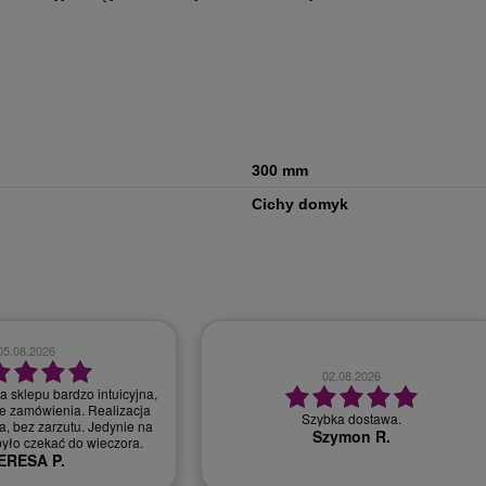
300 mm
Cichy domyk
28.07.2026
30.07.2026
bardzo dobry kontakt, szybka realizacja
r, miła i profesjonalna
zamówienia
obsługa.
Monika T.