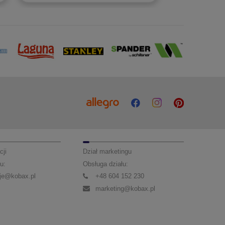
cji
Dział marketingu
u:
Obsługa działu:
je@kobax.pl
+48 604 152 230
marketing@kobax.pl