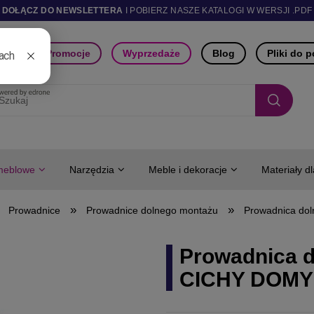
DOŁĄCZ DO NEWSLETTERA
I POBIERZ NASZE KATALOGI W WERSJI .PDF
ści
Promocje
Wyprzedaże
Blog
Pliki do 
meblowe
Narzędzia
Meble i dekoracje
Materiały d
»
»
Prowadnice
Prowadnice dolnego montażu
Prowadnica do
Prowadnica 
CICHY DOMY