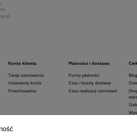
p
ska
 16:00
Konto klienta
Płatności i dostawa
Cie
Twoje zamówienia
Formy płatności
Blo
Ustawienia konta
Czas i koszty dostawy
Dzie
Przechowalnia
Czas realizacji zamówień
Dro
wars
Gale
Wys
ność