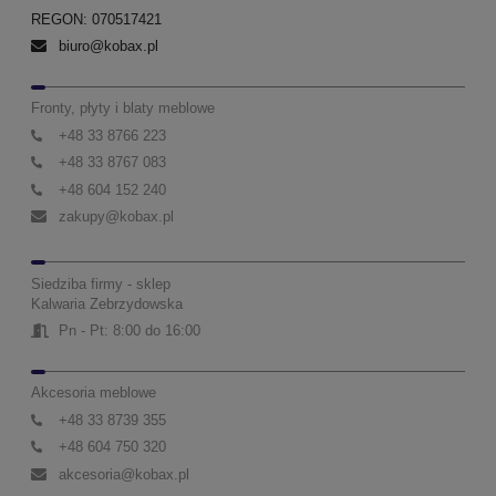
REGON: 070517421
biuro@kobax.pl
Fronty, płyty i blaty meblowe
+48 33 8766 223
+48 33 8767 083
+48 604 152 240
zakupy@kobax.pl
Siedziba firmy - sklep
Kalwaria Zebrzydowska
Pn - Pt: 8:00 do 16:00
Akcesoria meblowe
+48 33 8739 355
+48 604 750 320
akcesoria@kobax.pl