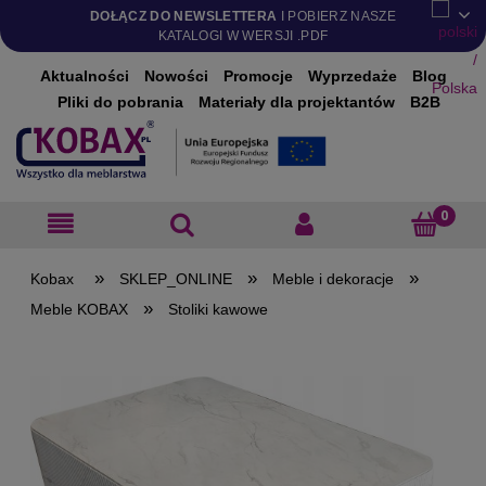
DOŁĄCZ DO NEWSLETTERA
I POBIERZ NASZE
KATALOGI W WERSJI .PDF
Aktualności
Nowości
Promocje
Wyprzedaże
Blog
Pliki do pobrania
Materiały dla projektantów
B2B
»
»
»
SKLEP_ONLINE
Meble i dekoracje
»
Meble KOBAX
Stoliki kawowe