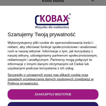
Konto klienta
Płatności i dostawa
Ciekawostki
Szanujemy Twoją prywatność
O firmie
Wykorzystujemy pliki cookie do spersonalizowania treści i
reklam, aby oferować funkcje społecznościowe i analizować
ruch w naszej witrynie. Informacje o tym, jak korzystasz z
naszej witryny, udostępniamy partnerom społecznościowym,
reklamowym i analitycznym. Partnerzy mogą połączyć te
BEZPIECZNE PŁATNOŚCI ORAZ DOSTAWA
informacje z innymi danymi otrzymanymi od Ciebie lub
uzyskanymi podczas korzystania z ich usług.
Szczegóły o używanych przez nas plikach cookie oraz
zasadach przetwarzania danych osobowych znajdziesz w
Polityce prywatności.
ZAAKCEPTUJ WSZYSTKIE
© 1977-2025
kobax.pl