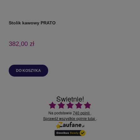
Stolik kawowy PRATO
S
382,00 zł
DO KOSZYKA
Świetnie!
Ocena średnia 4.9 na 5
Na podstawie
740 opinii
.
Sprawdź wszystkie opinie
.
tutaj