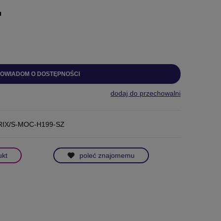
u
OWIADOM O DOSTĘPNOŚCI
dodaj do przechowalni
RIX/S-MOC-H199-SZ
ukt
poleć znajomemu