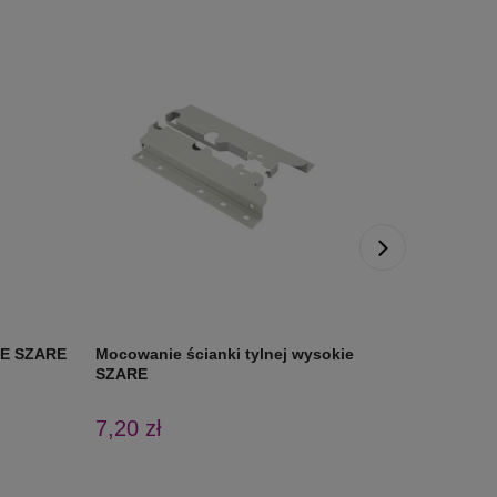
KIE SZARE
Mocowanie ścianki tylnej wysokie
Mocowani
SZARE
P+L biał
7,20 zł
8,34 zł