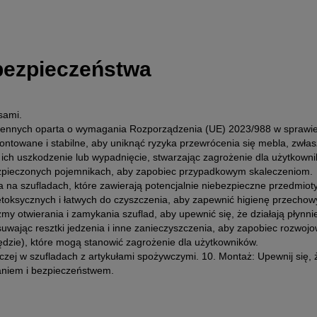
 bezpieczeństwa
sami.
chennych oparta o wymagania Rozporządzenia (UE) 2023/988 w spraw
montowane i stabilne, aby uniknąć ryzyka przewrócenia się mebla, zwłas
h uszkodzenie lub wypadnięcie, stwarzając zagrożenie dla użytkownik
bezpieczonych pojemnikach, aby zapobiec przypadkowym skaleczeniom.
ia na szufladach, które zawierają potencjalnie niebezpieczne przedmioty
ietoksycznych i łatwych do czyszczenia, aby zapewnić higienę przecho
 otwierania i zamykania szuflad, aby upewnić się, że działają płynnie
uwając resztki jedzenia i inne zanieczyszczenia, aby zapobiec rozwojowi
ędzie), które mogą stanowić zagrożenie dla użytkowników.
zej w szufladach z artykułami spożywczymi. 10. Montaż: Upewnij się,
aniem i bezpieczeństwem.