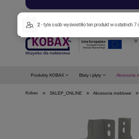
Aktualności
Nowo
Produkty KOBAX
Blaty i płyty
Akcesoria 
»
»
»
SKLEP_ONLINE
Akcesoria meblowe