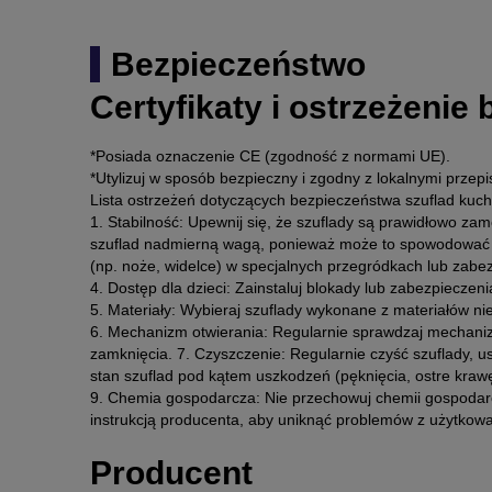
Bezpieczeństwo
Certyfikaty i ostrzeżenie
*Posiada oznaczenie CE (zgodność z normami UE).
*Utylizuj w sposób bezpieczny i zgodny z lokalnymi przepi
Lista ostrzeżeń dotyczących bezpieczeństwa szuflad ku
1. Stabilność: Upewnij się, że szuflady są prawidłowo za
szuflad nadmierną wagą, ponieważ może to spowodować ic
(np. noże, widelce) w specjalnych przegródkach lub za
4. Dostęp dla dzieci: Zainstaluj blokady lub zabezpieczen
5. Materiały: Wybieraj szuflady wykonane z materiałów n
6. Mechanizm otwierania: Regularnie sprawdzaj mechanizmy
zamknięcia. 7. Czyszczenie: Regularnie czyść szuflady, us
stan szuflad pod kątem uszkodzeń (pęknięcia, ostre kraw
9. Chemia gospodarcza: Nie przechowuj chemii gospodarc
instrukcją producenta, aby uniknąć problemów z użytkow
Producent