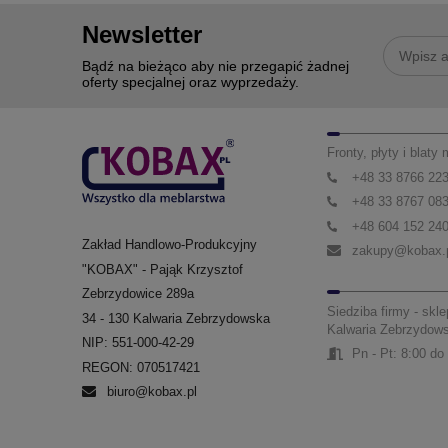
Newsletter
Bądź na bieżąco aby nie przegapić żadnej
oferty specjalnej oraz wyprzedaży.
Fronty, płyty i blaty
+48 33 8766 22
+48 33 8767 08
+48 604 152 24
Zakład Handlowo-Produkcyjny
zakupy@kobax.
"KOBAX" - Pająk Krzysztof
Zebrzydowice 289a
Siedziba firmy - skle
34 - 130 Kalwaria Zebrzydowska
Kalwaria Zebrzydow
NIP: 551-000-42-29
Pn - Pt: 8:00 do
REGON: 070517421
biuro@kobax.pl