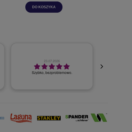
DO KOSZYKA
DO K
23.07.2026
Szybko, bezproblemowo.