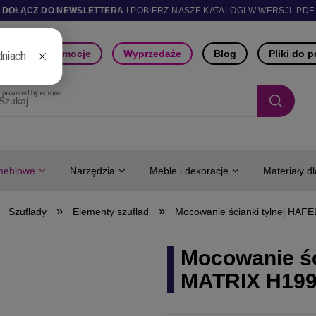
DOŁĄCZ DO NEWSLETTERA
I POBIERZ NASZE KATALOGI W WERSJI .PDF
ści
Promocje
Wyprzedaże
Blog
Pliki do 
meblowe
Narzędzia
Meble i dekoracje
Materiały d
»
»
Szuflady
Elementy szuflad
Mocowanie ścianki tylnej H
Mocowanie śc
MATRIX H19