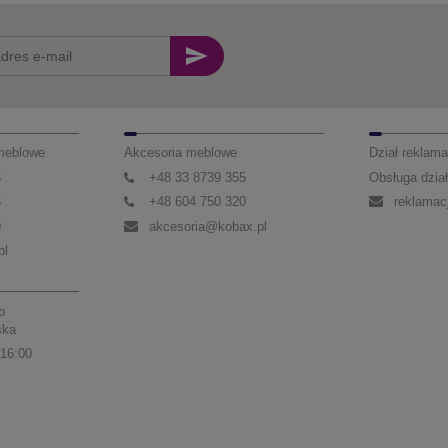
 meblowe
Akcesoria meblowe
Dział reklama
3
+48 33 8739 355
Obsługa dział
3
+48 604 750 320
reklamac
0
akcesoria@kobax.pl
pl
p
ska
 16:00