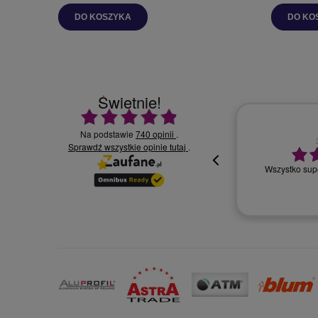
DO KOSZYKA
DO KO
Świetnie!
Ocena średnia 4.9 na 5
Na podstawie
740 opinii
.
Sprawdź wszystkie opinie
30.07.2026
.
tutaj
Wszystko supe
oki