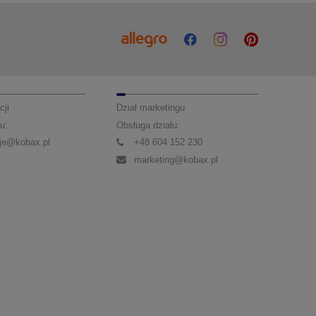
cji
Dział marketingu
u:
Obsługa działu:
je@kobax.pl
+48 604 152 230
marketing@kobax.pl