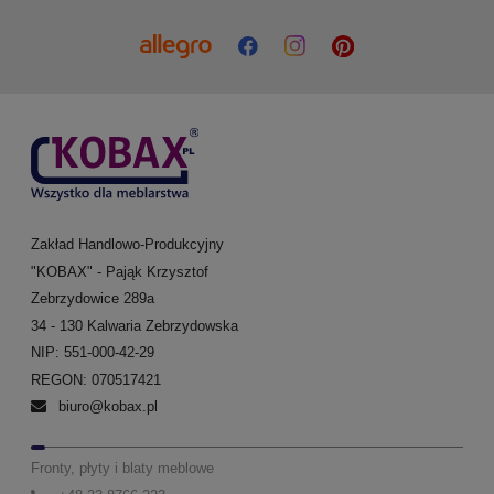
Zakład Handlowo-Produkcyjny
"KOBAX" - Pająk Krzysztof
Zebrzydowice 289a
34 - 130 Kalwaria Zebrzydowska
NIP: 551-000-42-29
REGON: 070517421
biuro@kobax.pl
Fronty, płyty i blaty meblowe