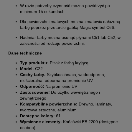
W razie potrzeby czynność można powtórzyć po
minimum 15 sekundach.
Dla powierzchni matowych można zmatowić nałożoną
farbę poprzez przetarcie gąbką Magic symbol C66.
Nadmiar farby można usunąć płynami C51 lub C52, w
zależności od rodzaju powierzchni.
Dane techniczne
Typ produktu:
Pisak z farbą kryjącą
Model:
C22
Cechy farby:
Szybkoschnąca, wodoodporna,
nieścieralna, odporna na promienie UV
Odporność:
Na promienie UV
Zastosowanie:
Do użytku wewnętrznego i
zewnętrznego
Kompatybilne powierzchnie:
Drewno, laminaty,
tworzywa sztuczne, aluminium
Dostępne kolory:
61
Wymienne elementy:
Końcówki EB 2200 (dostępne
osobno)