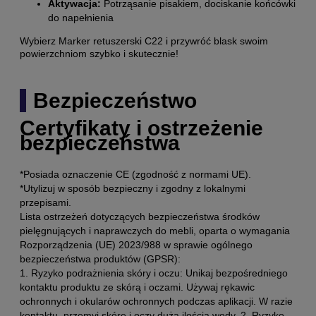
Aktywacja:
Potrząsanie pisakiem, dociskanie końcówki
do napełnienia
Wybierz Marker retuszerski C22 i przywróć blask swoim
powierzchniom szybko i skutecznie!
Bezpieczeństwo
Certyfikaty i ostrzeżenie
bezpieczeństwa
*Posiada oznaczenie CE (zgodność z normami UE).
*Utylizuj w sposób bezpieczny i zgodny z lokalnymi
przepisami.
Lista ostrzeżeń dotyczących bezpieczeństwa środków
pielęgnujących i naprawczych do mebli, oparta o wymagania
Rozporządzenia (UE) 2023/988 w sprawie ogólnego
bezpieczeństwa produktów (GPSR):
1. Ryzyko podrażnienia skóry i oczu: Unikaj bezpośredniego
kontaktu produktu ze skórą i oczami. Używaj rękawic
ochronnych i okularów ochronnych podczas aplikacji. W razie
kontaktu, przemyj skórę i oczy dużą ilością wody. 2. Ryzyko