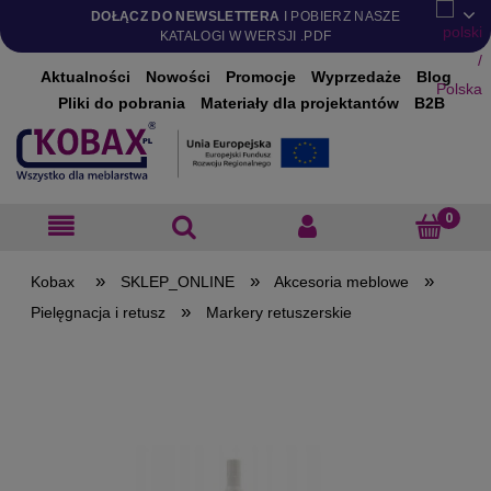
DOŁĄCZ DO NEWSLETTERA
I POBIERZ NASZE
KATALOGI W WERSJI .PDF
Aktualności
Nowości
Promocje
Wyprzedaże
Blog
Pliki do pobrania
Materiały dla projektantów
B2B
»
»
»
SKLEP_ONLINE
Akcesoria meblowe
»
Pielęgnacja i retusz
Markery retuszerskie