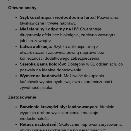
Główne cechy
Szybkoschnąca i wodoodporna farba:
Pozwala na
błyskawiczne i trwałe naprawy.
Nieścieralny i odporny na UV:
Gwarantuje
długotrwały efekt bez blaknięcia, zarówno wewnątrz,
jak i na zewnątrz.
Łatwa aplikacja:
Szybka aplikacja farbą z
utwardzaczem zapewnia pewną naprawę bez
konieczności dodatkowego zabezpieczenia.
Szeroka gama kolorów:
Dostępny w 61 odcieniach, co
pozwala na idealne dopasowanie.
Wymienne końcówki:
Możliwość dokupienia
końcówek wymiennych zwiększa ekonomiczność i
żywotność pisaka.
Zastosowanie
Barwienie krawędzi płyt laminowanych:
Idealnie
wypełnia drobne wyszczerbienia i maskuje
niedoskonałości.
Retusz uszkodzeń:
Skutecznie naprawia zarysowania,
ubytki i inne uszkodzenia na powierzchniach z: