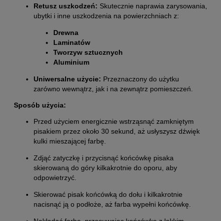
Retusz uszkodzeń:
Skutecznie naprawia zarysowania,
ubytki i inne uszkodzenia na powierzchniach z:
Drewna
Laminatów
Tworzyw sztucznych
Aluminium
Uniwersalne użycie:
Przeznaczony do użytku
zarówno wewnątrz, jak i na zewnątrz pomieszczeń.
Sposób użycia:
Przed użyciem energicznie wstrząsnąć zamkniętym
pisakiem przez około 30 sekund, aż usłyszysz dźwięk
kulki mieszającej farbę.
Zdjąć zatyczkę i przycisnąć końcówkę pisaka
skierowaną do góry kilkakrotnie do oporu, aby
odpowietrzyć.
Skierować pisak końcówką do dołu i kilkakrotnie
nacisnąć ją o podłoże, aż farba wypełni końcówkę.
Nakładać farbę, przesuwając końcówkę z lekkim