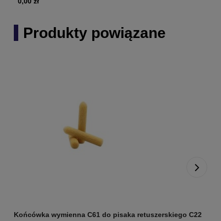
0,00 zł
Produkty powiązane
Końcówka wymienna C61 do pisaka retuszerskiego C22
M