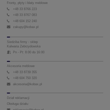
Fronty, płyty i blaty meblowe
+48 33 8766 223
+48 33 8767 083
+48 604 152 240
zakupy@kobax.pl
Siedziba firmy - sklep
Kalwaria Zebrzydowska
Pn - Pt: 8:00 do 16:00
Akcesoria meblowe
+48 33 8739 355
+48 604 750 320
akcesoria@kobax.pl
Dział reklamacji
Obsługa działu:
reklamacje@kobax.pl