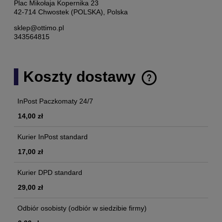
Plac Mikołaja Kopernika 23
42-714 Chwostek (POLSKA), Polska
sklep@ottimo.pl
343564815
Koszty dostawy
Cena nie zawiera ewentualnych kosztów płatności
InPost Paczkomaty 24/7
14,00 zł
Kurier InPost standard
17,00 zł
Kurier DPD standard
29,00 zł
Odbiór osobisty
(odbiór w siedzibie firmy)