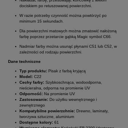
dociskiem po retuszowanej powierzchni.
W razie potrzeby czynność można powtórzyć po
minimum 15 sekundach.
Dla powierzchni matowych można zmatowić nałożoną
farbę poprzez przetarcie gąbką Magic symbol C66.
Nadmiar farby można usunąć płynami C51 lub C52, w
zależności od rodzaju powierzchni.
Dane techniczne
Typ produktu:
Pisak z farbą kryjącą
Model:
C22
Cechy farby:
Szybkoschnąca, wodoodporna,
nieścieralna, odporna na promienie UV
Odporność:
Na promienie UV
Zastosowanie:
Do użytku wewnętrznego i
zewnętrznego
Kompatybilne powierzchnie:
Drewno, laminaty,
tworzywa sztuczne, aluminium
Dostępne kolory:
61
Wymienne elementy:
Końcówki EB 2200 (dostępne