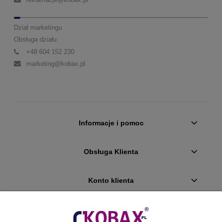
Dział marketingu
Obsługa działu:
+48 604 152 230
marketing@kobax.pl
Informacje i pomoc
Obsługa Klienta
Konto klienta
Płatności i dostawa