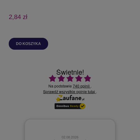
1
2,84 zł
DO KOSZYKA
Świetnie!
Ocena średnia 4.9 na 5
Na podstawie
740 opinii
.
Sprawdź wszystkie opinie
.
tutaj
02.08.2026