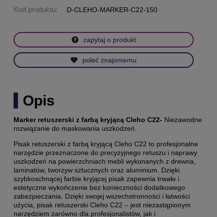
Kod produktu:
D-CLEHO-MARKER-C22-150
zapytaj o produkt
poleć znajomemu
Opis
Marker retuszerski z farbą kryjącą Cleho C22-
Niezawodne
rozwiązanie do maskowania uszkodzeń.
Pisak retuszerski z farbą kryjącą Cleho C22 to
profesjonalne
narzędzie przeznaczone do precyzyjnego retuszu i naprawy
uszkodzeń na powierzchniach mebli wykonanych z drewna,
laminatów, tworzyw sztucznych oraz aluminium.
Dzięki
szybkoschnącej farbie kryjącej pisak zapewnia trwałe i
estetyczne wykończenie bez konieczności dodatkowego
zabezpieczania. Dzięki swojej wszechstronności i łatwości
użycia, pisak retuszerski Cleho C22 – jest niezastąpionym
narzędziem zarówno dla profesjonalistów, jak i