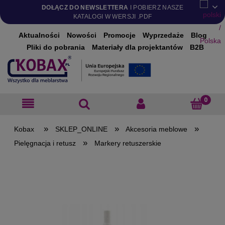
DOŁĄCZ DO NEWSLETTERA
I POBIERZ NASZE
KATALOGI W WERSJI .PDF
Aktualności
Nowości
Promocje
Wyprzedaże
Blog
Pliki do pobrania
Materiały dla projektantów
B2B
»
»
»
SKLEP_ONLINE
Akcesoria meblowe
»
Pielęgnacja i retusz
Markery retuszerskie