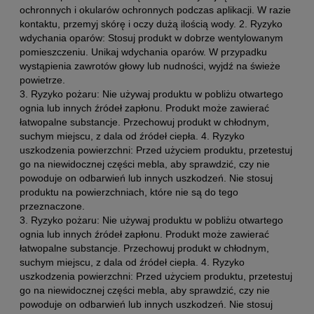
ochronnych i okularów ochronnych podczas aplikacji. W razie
kontaktu, przemyj skórę i oczy dużą ilością wody. 2. Ryzyko
wdychania oparów: Stosuj produkt w dobrze wentylowanym
pomieszczeniu. Unikaj wdychania oparów. W przypadku
wystąpienia zawrotów głowy lub nudności, wyjdź na świeże
powietrze.
3. Ryzyko pożaru: Nie używaj produktu w pobliżu otwartego
ognia lub innych źródeł zapłonu. Produkt może zawierać
łatwopalne substancje. Przechowuj produkt w chłodnym,
suchym miejscu, z dala od źródeł ciepła. 4. Ryzyko
uszkodzenia powierzchni: Przed użyciem produktu, przetestuj
go na niewidocznej części mebla, aby sprawdzić, czy nie
powoduje on odbarwień lub innych uszkodzeń. Nie stosuj
produktu na powierzchniach, które nie są do tego
przeznaczone.
3. Ryzyko pożaru: Nie używaj produktu w pobliżu otwartego
ognia lub innych źródeł zapłonu. Produkt może zawierać
łatwopalne substancje. Przechowuj produkt w chłodnym,
suchym miejscu, z dala od źródeł ciepła. 4. Ryzyko
uszkodzenia powierzchni: Przed użyciem produktu, przetestuj
go na niewidocznej części mebla, aby sprawdzić, czy nie
powoduje on odbarwień lub innych uszkodzeń. Nie stosuj