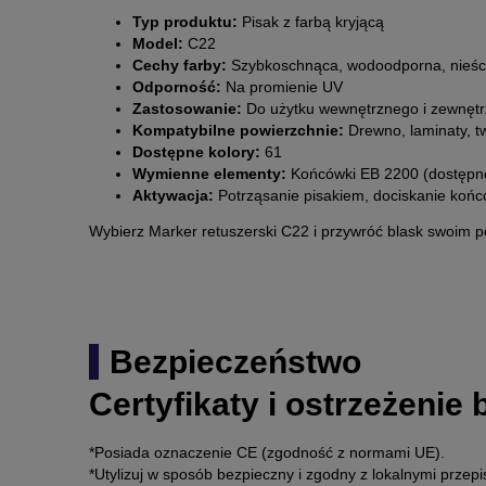
Typ produktu:
Pisak z farbą kryjącą
Model:
C22
Cechy farby:
Szybkoschnąca, wodoodporna, nieści
Odporność:
Na promienie UV
Zastosowanie:
Do użytku wewnętrznego i zewnęt
Kompatybilne powierzchnie:
Drewno, laminaty, t
Dostępne kolory:
61
Wymienne elementy:
Końcówki EB 2200 (dostępn
Aktywacja:
Potrząsanie pisakiem, dociskanie końc
Wybierz Marker retuszerski C22 i przywróć blask swoim p
Bezpieczeństwo
Certyfikaty i ostrzeżenie
*Posiada oznaczenie CE (zgodność z normami UE).
*Utylizuj w sposób bezpieczny i zgodny z lokalnymi przepi