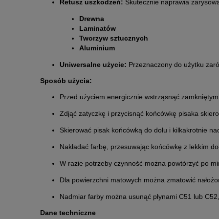
Retusz uszkodzeń:
Skutecznie naprawia zarysowan
Drewna
Laminatów
Tworzyw sztucznych
Aluminium
Uniwersalne użycie:
Przeznaczony do użytku zaró
Sposób użycia:
Przed użyciem energicznie wstrząsnąć zamkniętym p
Zdjąć zatyczkę i przycisnąć końcówkę pisaka skiero
Skierować pisak końcówką do dołu i kilkakrotnie na
Nakładać farbę, przesuwając końcówkę z lekkim do
W razie potrzeby czynność można powtórzyć po m
Dla powierzchni matowych można zmatowić nałożon
Nadmiar farby można usunąć płynami C51 lub C52, 
Dane techniczne