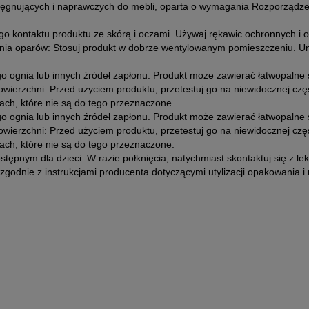
elęgnujących i naprawczych do mebli, oparta o wymagania Rozporządz
go kontaktu produktu ze skórą i oczami. Używaj rękawic ochronnych i o
hania oparów: Stosuj produkt w dobrze wentylowanym pomieszczeniu. U
go ognia lub innych źródeł zapłonu. Produkt może zawierać łatwopaln
powierzchni: Przed użyciem produktu, przetestuj go na niewidocznej cz
ach, które nie są do tego przeznaczone.
go ognia lub innych źródeł zapłonu. Produkt może zawierać łatwopaln
powierzchni: Przed użyciem produktu, przetestuj go na niewidocznej cz
ach, które nie są do tego przeznaczone.
tępnym dla dzieci. W razie połknięcia, natychmiast skontaktuj się z l
zgodnie z instrukcjami producenta dotyczącymi utylizacji opakowania i 