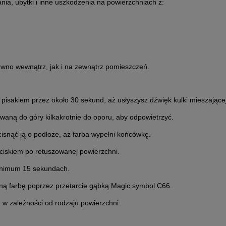
ia, ubytki i inne uszkodzenia na powierzchniach z:
wno wewnątrz, jak i na zewnątrz pomieszczeń.
isakiem przez około 30 sekund, aż usłyszysz dźwięk kulki mieszającej
waną do góry kilkakrotnie do oporu, aby odpowietrzyć.
cisnąć ją o podłoże, aż farba wypełni końcówkę.
ciskiem po retuszowanej powierzchni.
inimum 15 sekundach.
ą farbę poprzez przetarcie gąbką Magic symbol C66.
w zależności od rodzaju powierzchni.