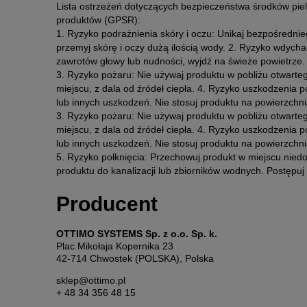
Lista ostrzeżeń dotyczących bezpieczeństwa środków pi
produktów (GPSR):
1. Ryzyko podrażnienia skóry i oczu: Unikaj bezpośrednie
przemyj skórę i oczy dużą ilością wody. 2. Ryzyko wdyc
zawrotów głowy lub nudności, wyjdź na świeże powietrze.
3. Ryzyko pożaru: Nie używaj produktu w pobliżu otwarte
miejscu, z dala od źródeł ciepła. 4. Ryzyko uszkodzenia 
lub innych uszkodzeń. Nie stosuj produktu na powierzchni
3. Ryzyko pożaru: Nie używaj produktu w pobliżu otwarte
miejscu, z dala od źródeł ciepła. 4. Ryzyko uszkodzenia 
lub innych uszkodzeń. Nie stosuj produktu na powierzchni
5. Ryzyko połknięcia: Przechowuj produkt w miejscu niedos
produktu do kanalizacji lub zbiorników wodnych. Postępuj 
Producent
OTTIMO SYSTEMS Sp. z o.o. Sp. k.
Plac Mikołaja Kopernika 23
42-714 Chwostek (POLSKA), Polska
sklep@ottimo.pl
+ 48 34 356 48 15