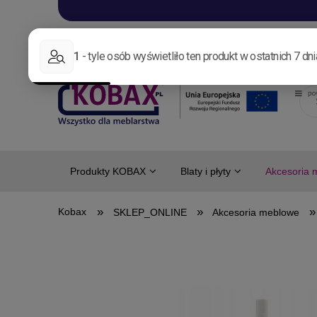
Aktualności
Nowo
Produkty KOBAX
Blaty i płyty
Akcesoria 
»
»
»
SKLEP_ONLINE
Akcesoria meblowe