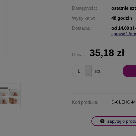
Dostępność:
ostatnie sz
Wysyłka w:
48 godzin
Dostawa:
od 14,00 zł
sprawdź for
Cena nie za
płatności
35,18 zł
Cena:
+
szt.
-
Kod produktu:
D-CLEHO-M
zapytaj o prod