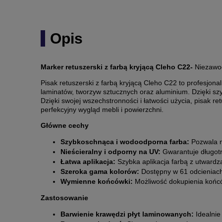
Opis
Marker retuszerski z farbą kryjącą Cleho C22-
Niezawo
Pisak retuszerski z farbą kryjącą Cleho C22 to
profesjona
laminatów, tworzyw sztucznych oraz aluminium.
Dzięki sz
Dzięki swojej wszechstronności i łatwości użycia, pisak r
perfekcyjny wygląd mebli i powierzchni.
Główne cechy
Szybkoschnąca i wodoodporna farba:
Pozwala n
Nieścieralny i odporny na UV:
Gwarantuje długotrw
Łatwa aplikacja:
Szybka aplikacja farbą z utwar
Szeroka gama kolorów:
Dostępny w 61 odcieniach
Wymienne końcówki:
Możliwość dokupienia końc
Zastosowanie
Barwienie krawędzi płyt laminowanych:
Idealnie