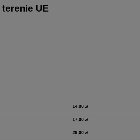
 terenie UE
14,00 zł
era ewentualnych kosztów
17,00 zł
29,00 zł