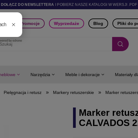
DOŁĄCZ DO NEWSLETTERA
I POBIERZ NASZE KATALOGI W WERSJI .PDF
ści
Promocje
Wyprzedaże
Blog
Pliki do 
meblowe
Narzędzia
Meble i dekoracje
Materiały d
»
»
Pielęgnacja i retusz
Markery retuszerskie
Marker retuszer
Marker retusz
CALVADOS 2