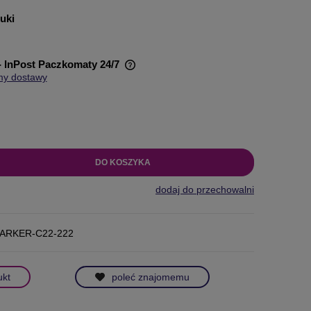
tuki
- InPost Paczkomaty 24/7
my dostawy
wiera ewentualnych kosztów
DO KOSZYKA
dodaj do przechowalni
ARKER-C22-222
ukt
poleć znajomemu