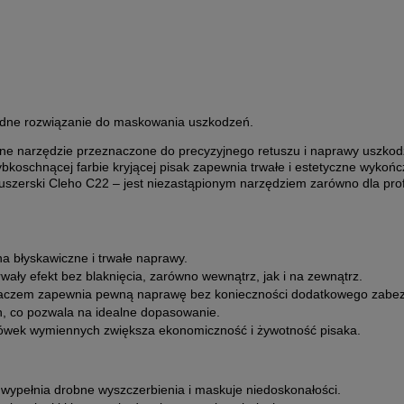
dne rozwiązanie do maskowania uszkodzeń.
lne narzędzie przeznaczone do precyzyjnego retuszu i naprawy uszko
ybkoschnącej farbie kryjącej pisak zapewnia trwałe i estetyczne wyko
etuszerski Cleho C22 – jest niezastąpionym narzędziem zarówno dla pro
a błyskawiczne i trwałe naprawy.
ały efekt bez blaknięcia, zarówno wewnątrz, jak i na zewnątrz.
dzaczem zapewnia pewną naprawę bez konieczności dodatkowego zabez
, co pozwala na idealne dopasowanie.
ówek wymiennych zwiększa ekonomiczność i żywotność pisaka.
 wypełnia drobne wyszczerbienia i maskuje niedoskonałości.