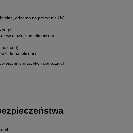
eralna, odporna na promienie UV
rznego
worzywa sztuczne, aluminium
e osobno)
ówki do napełnienia
owierzchniom szybko i skutecznie!
 bezpieczeństwa
sami.