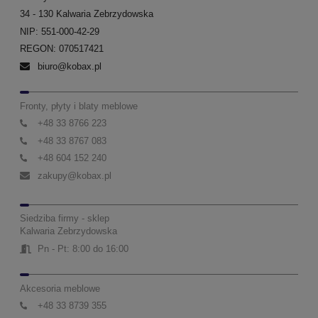
34 - 130 Kalwaria Zebrzydowska
NIP: 551-000-42-29
REGON: 070517421
biuro@kobax.pl
Fronty, płyty i blaty meblowe
+48 33 8766 223
+48 33 8767 083
+48 604 152 240
zakupy@kobax.pl
Siedziba firmy - sklep
Kalwaria Zebrzydowska
Pn - Pt: 8:00 do 16:00
Akcesoria meblowe
+48 33 8739 355