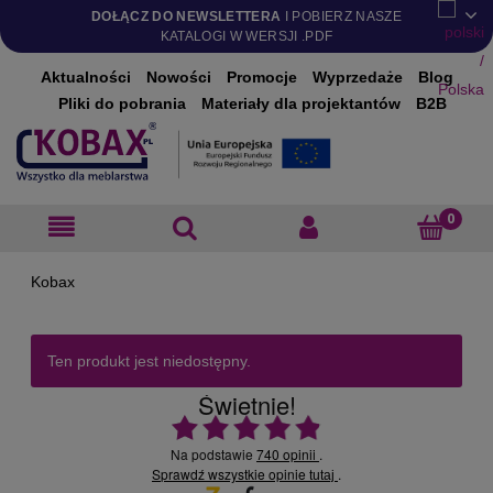
DOŁĄCZ DO NEWSLETTERA
I POBIERZ NASZE
KATALOGI W WERSJI .PDF
Aktualności
Nowości
Promocje
Wyprzedaże
Blog
Pliki do pobrania
Materiały dla projektantów
B2B
Ten produkt jest niedostępny.
Świetnie!
Ocena średnia 4.9 na 5
Na podstawie
740 opinii
.
Sprawdź wszystkie opinie
.
tutaj